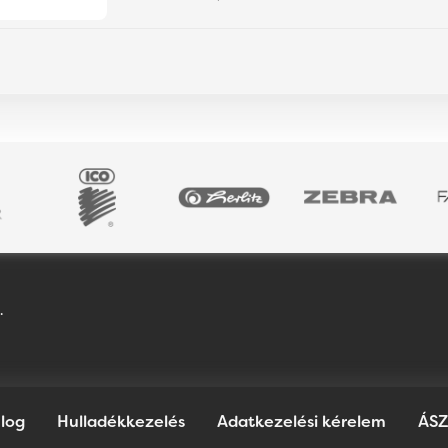
.
log
Hulladékkezelés
Adatkezelési kérelem
ÁSZ