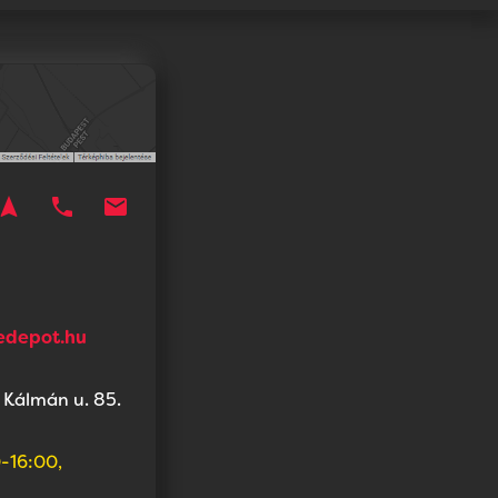
avigation
phone
mail
edepot.hu
 Kálmán u. 85.
-16:00,