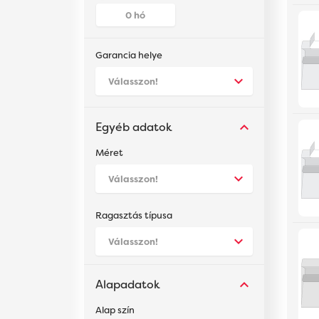
Létesítményüzemeltetés
OK
Számítástechnika
Garancia helye
Okos otthon, világítástechnika
Háztartási kisgép, konyha
Egyéb adatok
Méret
Ragasztás típusa
Alapadatok
Alap szín