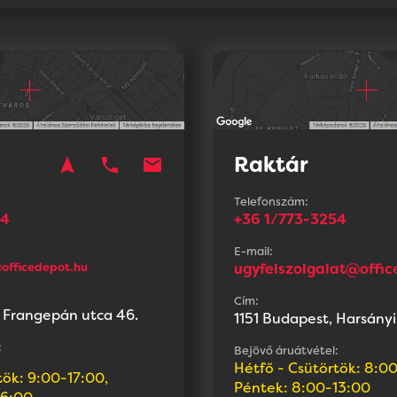
Raktár
navigation
phone
mail
n
Telefonszám:
54
+36 1/773-3254
E-mail:
officedepot.hu
ugyfelszolgalat@offic
Cím:
 Frangepán utca 46.
1151 Budapest, Harsányi
:
Bejövő áruátvétel:
Hétfő - Csütörtök: 8:00
tök: 9:00-17:00,
Péntek: 8:00-13:00