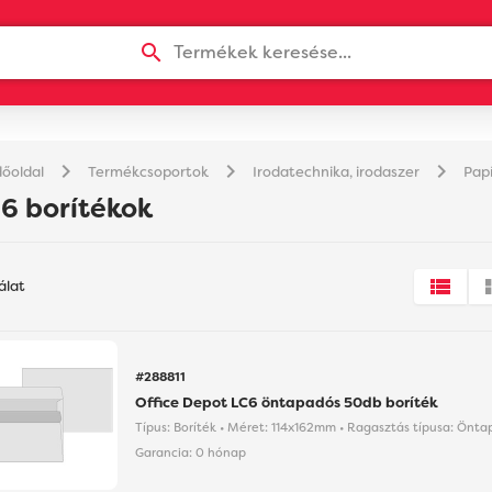
Termékek keresése...
chevron_right
chevron_right
chevron_right
őoldal
Termékcsoportok
Irodatechnika, irodaszer
Papí
6 borítékok
álat
#288811
Office Depot LC6 öntapadós 50db boríték
Típus: Boríték • Méret: 114x162mm • Ragasztás típusa: Önt
Garancia:
0 hónap