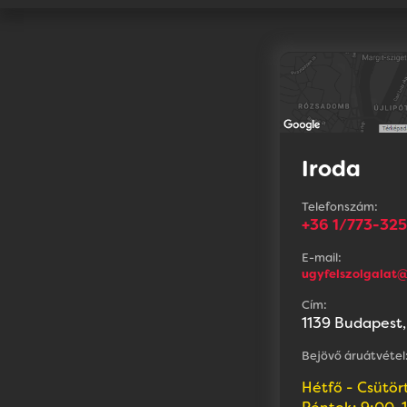
Iroda
Telefonszám:
+36 1/773-32
E-mail:
ugyfelszolgalat@
Cím:
1139 Budapest,
Bejövő áruátvétel
Hétfő - Csütör