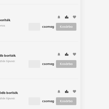
favorite
boríték
onos
csomag
Kosárba
favorite
db boríték
ztás típusa:
csomag
Kosárba
favorite
0db boríték
ztás típusa:
csomag
Kosárba