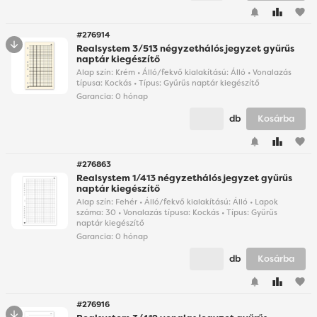
favorite
#276914
Realsystem 3/513 négyzethálós jegyzet gyűrűs
naptár kiegészítő
Alap szín: Krém • Álló/fekvő kialakítású: Álló • Vonalazás
típusa: Kockás • Típus: Gyűrűs naptár kiegészítő
Garancia:
0 hónap
db
Kosárba
favorite
#276863
Realsystem 1/413 négyzethálós jegyzet gyűrűs
naptár kiegészítő
Alap szín: Fehér • Álló/fekvő kialakítású: Álló • Lapok
száma: 30 • Vonalazás típusa: Kockás • Típus: Gyűrűs
naptár kiegészítő
Garancia:
0 hónap
db
Kosárba
favorite
#276916