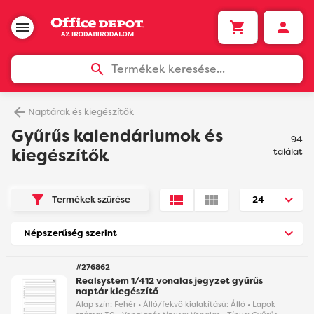
Termékek keresése...
Naptárak és kiegészítők
Gyűrűs kalendáriumok és
94
kiegészítők
találat
Termékek szûrése
#276862
Realsystem 1/412 vonalas jegyzet gyűrűs
naptár kiegészítő
Alap szín: Fehér • Álló/fekvő kialakítású: Álló • Lapok