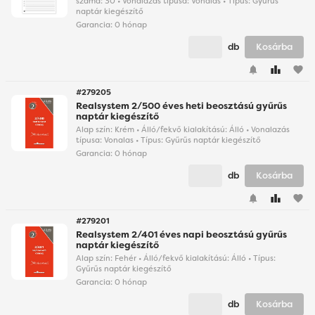
száma: 30 • Vonalazás típusa: Vonalas • Típus: Gyűrűs
naptár kiegészítő
Garancia:
0 hónap
db
Kosárba
favorite
#279205
Realsystem 2/500 éves heti beosztású gyűrűs
naptár kiegészítő
Alap szín: Krém • Álló/fekvő kialakítású: Álló • Vonalazás
típusa: Vonalas • Típus: Gyűrűs naptár kiegészítő
Garancia:
0 hónap
db
Kosárba
favorite
#279201
Realsystem 2/401 éves napi beosztású gyűrűs
naptár kiegészítő
Alap szín: Fehér • Álló/fekvő kialakítású: Álló • Típus:
Gyűrűs naptár kiegészítő
Garancia:
0 hónap
db
Kosárba