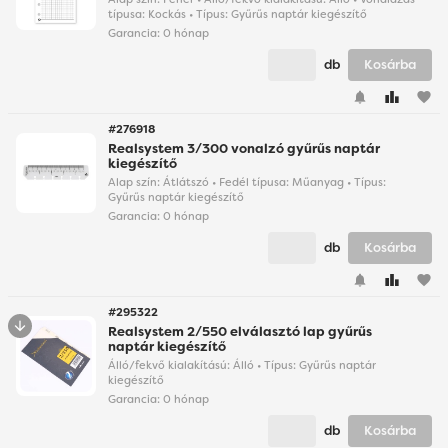
típusa: Kockás • Típus: Gyűrűs naptár kiegészítő
Garancia:
0 hónap
db
Kosárba
favorite
#276918
Realsystem 3/300 vonalzó gyűrűs naptár
kiegészítő
Alap szín: Átlátszó • Fedél típusa: Műanyag • Típus:
Gyűrűs naptár kiegészítő
Garancia:
0 hónap
db
Kosárba
favorite
#295322
Realsystem 2/550 elválasztó lap gyűrűs
naptár kiegészítő
Álló/fekvő kialakítású: Álló • Típus: Gyűrűs naptár
kiegészítő
Garancia:
0 hónap
db
Kosárba