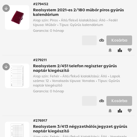
#279452
Realsystem 2021-es 2/180 műbőr piros gyűrűs
kalendárium
Alap szín: Piros • Álló/fekvő kialakítású: Álló • Fedél
típusa: Műbőr • Típus: Gyűrűs kalendárium
Garancia:
0 hónap
db
Kosárba
favorite
#279211
Realsystem 2/451 telefon regiszter gyűrűs
naptár kiegészítő
Alap szín: Fehér • Álló/fekvő kialakítású: Álló • Lapok
száma: 12 • Vonalazás típusa: Vonalas • Típus: Gyűrűs
naptár kiegészítő
Garancia:
0 hónap
db
Kosárba
favorite
#276917
Realsystem 3/413 négyzethálós jegyzet gyűrűs
naptár kiegészítő
Alap szín: Fehér • Álló/fekvő kialakítású: Álló • Vonalazás