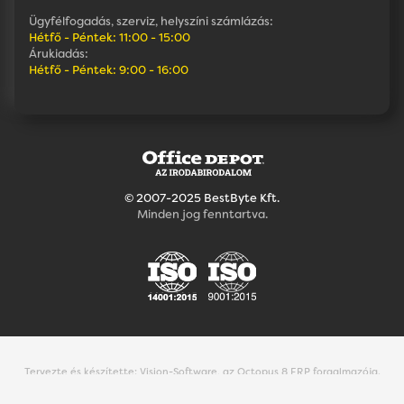
Ügyfélfogadás, szerviz, helyszíni számlázás:
Hétfő - Péntek: 11:00 - 15:00
Árukiadás:
Hétfő - Péntek: 9:00 - 16:00
© 2007-2025 BestByte Kft.
Minden jog fenntartva.
Tervezte és készítette:
Vision-Software, az Octopus 8 ERP forgalmazója
.