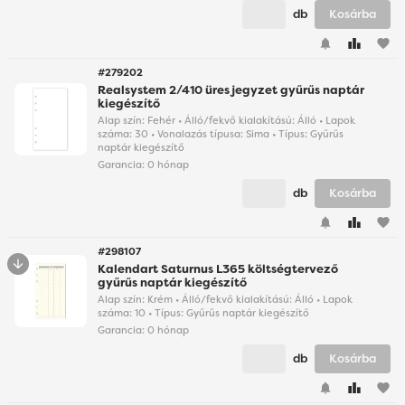
db
Kosárba
favorite
#279202
Realsystem 2/410 üres jegyzet gyűrűs naptár
kiegészítő
Alap szín: Fehér • Álló/fekvő kialakítású: Álló • Lapok
száma: 30 • Vonalazás típusa: Sima • Típus: Gyűrűs
naptár kiegészítő
Garancia:
0 hónap
db
Kosárba
favorite
#298107
Kalendart Saturnus L365 költségtervező
gyűrűs naptár kiegészítő
Alap szín: Krém • Álló/fekvő kialakítású: Álló • Lapok
száma: 10 • Típus: Gyűrűs naptár kiegészítő
Garancia:
0 hónap
db
Kosárba
favorite