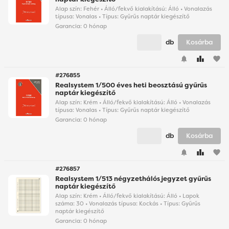
Alap szín: Fehér • Álló/fekvő kialakítású: Álló • Vonalazás
típusa: Vonalas • Típus: Gyűrűs naptár kiegészítő
Garancia:
0 hónap
db
Kosárba
favorite
#276855
Realsystem 1/500 éves heti beosztású gyűrűs
naptár kiegészítő
Alap szín: Krém • Álló/fekvő kialakítású: Álló • Vonalazás
típusa: Vonalas • Típus: Gyűrűs naptár kiegészítő
Garancia:
0 hónap
db
Kosárba
favorite
#276857
Realsystem 1/513 négyzethálós jegyzet gyűrűs
naptár kiegészítő
Alap szín: Krém • Álló/fekvő kialakítású: Álló • Lapok
száma: 30 • Vonalazás típusa: Kockás • Típus: Gyűrűs
naptár kiegészítő
Garancia:
0 hónap