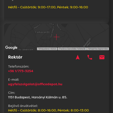
Hétfő - Csütörtök: 9:00-17:00, Péntek: 9:00-16:00
navigation
phone
mail
Raktár
Telefonszám:
+36 1/773-3254
E-mail:
ugyfelszolgalat@officedepot.hu
Cím:
1151 Budapest, Harsányi Kálmán u. 85.
Bejövő áruátvétel:
Hétfő - Csütörtök: 8:00-16:00, Péntek: 8:00-13:00