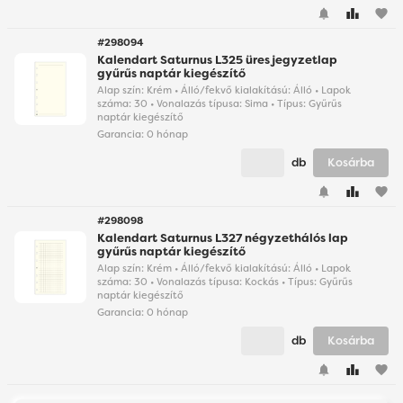
favorite
#298094
Kalendart Saturnus L325 üres jegyzetlap
gyűrűs naptár kiegészítő
Alap szín: Krém • Álló/fekvő kialakítású: Álló • Lapok
száma: 30 • Vonalazás típusa: Sima • Típus: Gyűrűs
naptár kiegészítő
Garancia:
0 hónap
db
Kosárba
favorite
#298098
Kalendart Saturnus L327 négyzethálós lap
gyűrűs naptár kiegészítő
Alap szín: Krém • Álló/fekvő kialakítású: Álló • Lapok
száma: 30 • Vonalazás típusa: Kockás • Típus: Gyűrűs
naptár kiegészítő
Garancia:
0 hónap
db
Kosárba
favorite