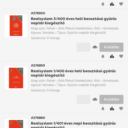
favorite
#276920
Realsystem 3/400 éves heti beosztású gyűrűs
naptár kiegészítő
Alap szín: Fehér • Álló/fekvő kialakítású: Álló • Vonalazás
típusa: Vonalas • Típus: Gyűrűs naptár kiegészítő
Garancia:
0 hónap
db
Kosárba
favorite
#276859
Realsystem 1/400 éves heti beosztású gyűrűs
naptár kiegészítő
Alap szín: Fehér • Álló/fekvő kialakítású: Álló • Vonalazás
típusa: Vonalas • Típus: Gyűrűs naptár kiegészítő
Garancia:
0 hónap
db
Kosárba
favorite
#276860
Realsystem 1/401 éves napi beosztású gyűrűs
naptár kiegészítő