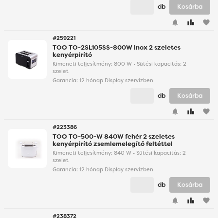
db
Kosárba
favorite
#259221
TOO TO-2SL105SS-800W inox 2 szeletes
kenyérpirító
Kimeneti teljesítmény: 800 W • Sütési kapacitás: 2
szelet
Garancia:
12 hónap Display szervizben
db
Kosárba
favorite
#223386
TOO TO-500-W 840W fehér 2 szeletes
kenyérpirító zsemlemelegítő feltéttel
Kimeneti teljesítmény: 840 W • Sütési kapacitás: 2
szelet
Garancia:
12 hónap Display szervizben
db
Kosárba
favorite
#238372