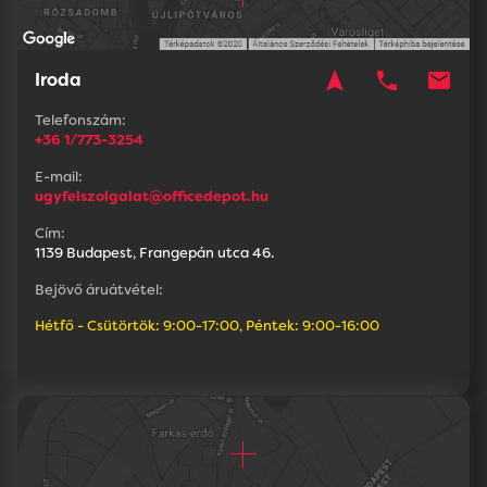
navigation
phone
mail
Iroda
Telefonszám:
+36 1/773-3254
E-mail:
ugyfelszolgalat@officedepot.hu
Cím:
1139 Budapest, Frangepán utca 46.
Bejövő áruátvétel:
Hétfő - Csütörtök: 9:00-17:00, Péntek: 9:00-16:00