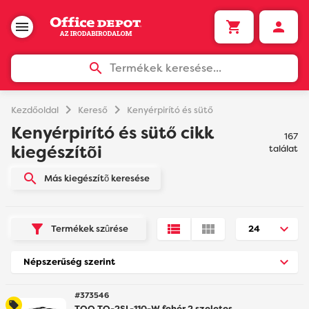
Termékek keresése...
chevron_right
chevron_right
Kezdőoldal
Kereső
Kenyérpirító és sütő
Kenyérpirító és sütő cikk
167
kiegészítõi
találat
Más kiegészítõ keresése
Termékek szûrése
#373546
TOO TO-2SL-110-W fehér 2 szeletes