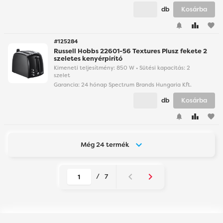
db
Kosárba
favorite
#125284
Russell Hobbs 22601-56 Textures Plusz fekete 2
szeletes kenyérpirító
Kimeneti teljesítmény: 850 W • Sütési kapacitás: 2
szelet
Garancia:
24 hónap Spectrum Brands Hungaria Kft.
db
Kosárba
favorite
Még 24 termék
/
7