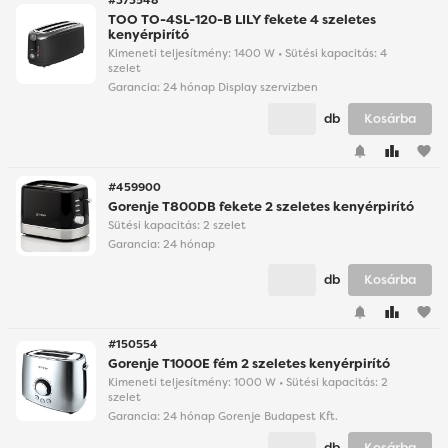
#373548
TOO TO-4SL-120-B LILY fekete 4 szeletes
kenyérpirító
Kimeneti teljesítmény: 1400 W • Sütési kapacitás: 4
szelet
Garancia:
24 hónap Display szervizben
db
Kosárba
favorite
#459900
Gorenje T800DB fekete 2 szeletes kenyérpirító
Sütési kapacitás: 2 szelet
Garancia:
24 hónap
db
Kosárba
favorite
#150554
Gorenje T1000E fém 2 szeletes kenyérpirító
Kimeneti teljesítmény: 1000 W • Sütési kapacitás: 2
szelet
Garancia:
24 hónap Gorenje Budapest Kft.
db
Kosárba