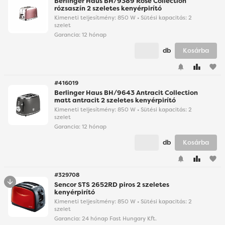
Berlinger Haus BH/9389 Rose Collection
rózsaszín 2 szeletes kenyérpirító
Kimeneti teljesítmény: 850 W • Sütési kapacitás: 2
szelet
Garancia:
12 hónap
db
Kosárba
favorite
#416019
Berlinger Haus BH/9643 Antracit Collection
matt antracit 2 szeletes kenyérpirító
Kimeneti teljesítmény: 850 W • Sütési kapacitás: 2
szelet
Garancia:
12 hónap
db
Kosárba
favorite
#329708
Sencor STS 2652RD piros 2 szeletes
kenyérpirító
Kimeneti teljesítmény: 850 W • Sütési kapacitás: 2
szelet
Garancia:
24 hónap Fast Hungary Kft.