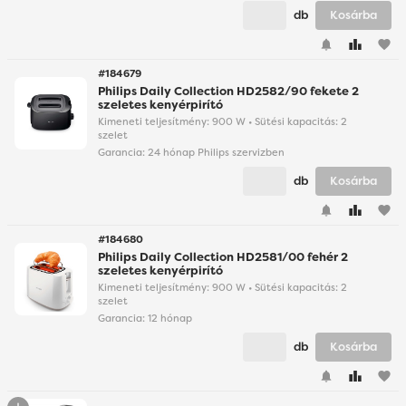
db
Kosárba
favorite
#184679
Philips Daily Collection HD2582/90 fekete 2
szeletes kenyérpirító
Kimeneti teljesítmény: 900 W • Sütési kapacitás: 2
szelet
Garancia:
24 hónap Philips szervizben
db
Kosárba
favorite
#184680
Philips Daily Collection HD2581/00 fehér 2
szeletes kenyérpirító
Kimeneti teljesítmény: 900 W • Sütési kapacitás: 2
szelet
Garancia:
12 hónap
db
Kosárba
favorite