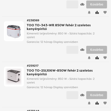
db
Kosárba
favorite
#238369
TOO TO-343-WR 850W fehér 2 szeletes
kenyérpirító
Kimeneti teljesítmény: 850 W • Sütési kapacitás: 2
szelet
Garancia:
12 hónap Display szervizben
db
Kosárba
favorite
#259217
TOO TO-2SL106W-850W fehér 2 szeletes
kenyérpirító
Kimeneti teljesítmény: 850 W • Sütési kapacitás: 2
szelet
Garancia:
12 hónap Display szervizben
db
Kosárba
favorite