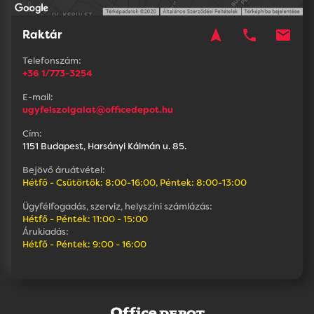
navigation
phone
mail
Raktár
Telefonszám:
+36 1/773-3254
E-mail:
ugyfelszolgalat@officedepot.hu
Cím:
1151 Budapest, Harsányi Kálmán u. 85.
Bejövő áruátvétel:
Hétfő - Csütörtök: 8:00-16:00, Péntek: 8:00-13:00
Ügyfélfogadás, szerviz, helyszíni számlázás:
Hétfő - Péntek: 11:00 - 15:00
Árukiadás:
Hétfő - Péntek: 9:00 - 16:00