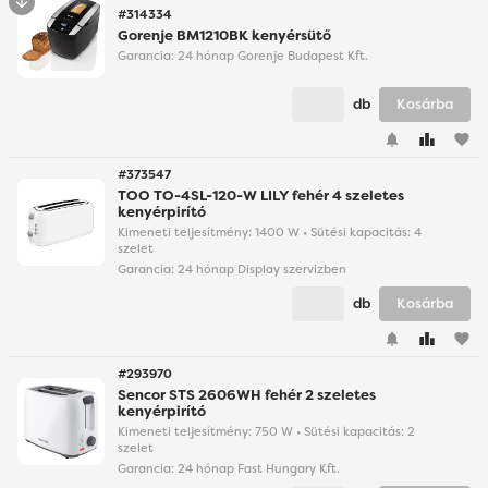
#314334
Gorenje BM1210BK kenyérsütő
Garancia:
24 hónap Gorenje Budapest Kft.
db
Kosárba
favorite
#373547
TOO TO-4SL-120-W LILY fehér 4 szeletes
kenyérpirító
Kimeneti teljesítmény: 1400 W • Sütési kapacitás: 4
szelet
Garancia:
24 hónap Display szervizben
db
Kosárba
favorite
#293970
Sencor STS 2606WH fehér 2 szeletes
kenyérpirító
Kimeneti teljesítmény: 750 W • Sütési kapacitás: 2
szelet
Garancia:
24 hónap Fast Hungary Kft.