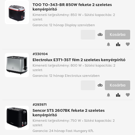
TOO TO-343-BR 850W fekete 2 szeletes
kenyérpirító
Kimeneti teljesítmény: 850 W • Sütési kapacitás: 2
szelet
Garancia:
12 hónap Display szervizben
db
Kosárba
favorite
#330104
Electrolux E3T1-3ST fém 2 szeletes kenyérpirító
Kimeneti teljesítmény: 800 W • Sütési kapacitás: 2
szelet
Garancia:
12 hónap Electrolux szervizben
db
Kosárba
favorite
#293971
Sencor STS 2607BK fekete 2 szeletes
kenyérpirító
Kimeneti teljesítmény: 750 W • Sütési kapacitás: 2
szelet
Garancia:
24 hónap Fast Hungary Kft.