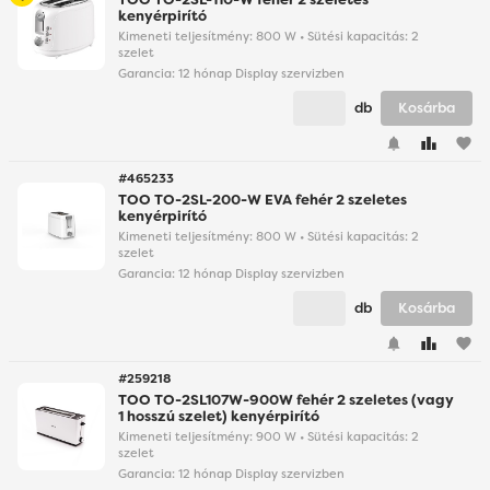
kenyérpirító
Kimeneti teljesítmény: 800 W • Sütési kapacitás: 2
szelet
Garancia:
12 hónap Display szervizben
db
Kosárba
favorite
#465233
TOO TO-2SL-200-W EVA fehér 2 szeletes
kenyérpirító
Kimeneti teljesítmény: 800 W • Sütési kapacitás: 2
szelet
Garancia:
12 hónap Display szervizben
db
Kosárba
favorite
#259218
TOO TO-2SL107W-900W fehér 2 szeletes (vagy
1 hosszú szelet) kenyérpirító
Kimeneti teljesítmény: 900 W • Sütési kapacitás: 2
szelet
Garancia:
12 hónap Display szervizben