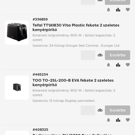
favorite
#336859
Tefal TT1A1830 Vita Plastic fekete 2 szeletes
kenyérpirító
Kimeneti teljesítmény: 800 W • Sütési kapacitás: 2
szelet
Garancia:
24 hónap Groupe Seb CentraL -Europe Ltd
db
Kosárba
favorite
#465234
TOO TO-2SL-200-B EVA fekete 2 szeletes
kenyérpirító
Kimeneti teljesítmény: 800 W • Sütési kapacitás: 2
szelet
Garancia:
12 hónap Display szervizben
db
Kosárba
favorite
#408325