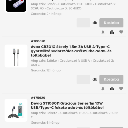
Alap szín: Fehér • Csatlakozó 1: SCHUKO • Csatlakozó 2:
SCHUKO • Csatlakozó 3: SCHUKO
Garancia:
24 hónap
db
Kosárba
favorite
#380678
Avax CB301G Steely 1,5m 3A USB A-Type-C
gyorstöltő sodorszálas acélszürke adat- és
töltőkábel
Alap szín: Szürke • Csatlakozó 1: USB A • Csatlakozó 2:
USB C
Garancia:
12 hónap
db
Kosárba
favorite
#475629
Devia ST108011 Gracious Series 1m 10W
USB/Type-C fekete adat-és töltőkábel
Alap szín: Fekete • Csatlakozó 1: USB • Csatlakozó 2: USB
C
Garancia:
6 hónap