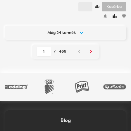
db
Kosárba
favorite
Még 24 termék
/
466
Blog