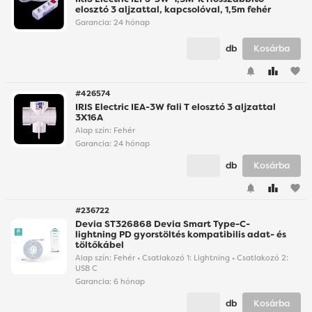
elosztó 3 aljzattal, kapcsolóval, 1,5m fehér
Garancia:
24 hónap
db
Kosárba
favorite
#426574
IRIS Electric IEA-3W fali T elosztó 3 aljzattal
3X16A
Alap szín: Fehér
Garancia:
24 hónap
db
Kosárba
favorite
#236722
Devia ST326868 Devia Smart Type-C-
lightning PD gyorstöltés kompatibilis adat- és
töltőkábel
Alap szín: Fehér • Csatlakozó 1: Lightning • Csatlakozó 2:
USB C
Garancia:
6 hónap
db
Kosárba