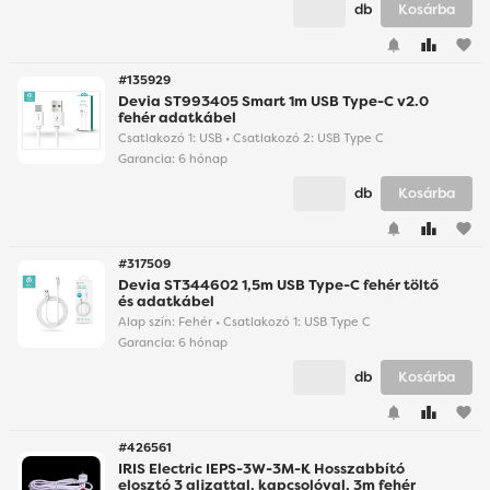
db
Kosárba
favorite
#135929
Devia ST993405 Smart 1m USB Type-C v2.0
fehér adatkábel
Csatlakozó 1: USB • Csatlakozó 2: USB Type C
Garancia:
6 hónap
db
Kosárba
favorite
#317509
Devia ST344602 1,5m USB Type-C fehér töltő
és adatkábel
Alap szín: Fehér • Csatlakozó 1: USB Type C
Garancia:
6 hónap
db
Kosárba
favorite
#426561
IRIS Electric IEPS-3W-3M-K Hosszabbító
elosztó 3 aljzattal, kapcsolóval, 3m fehér