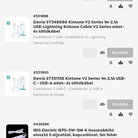
favorite
#331898
Devia ST348686 Kintone V2 Series 1m 2,1A
USB-Lightning Kintone Cable V2 Series adat-
és töltőkábel
Csatlakozó 1: USB • Csatlakozó 2: Lightning
Garancia:
6 hónap
db
Kosárba
favorite
#331900
Devia ST351136 Kintone V2 Series 1m 2,1A USB-
C - USB-A adat- és töltőkábel
Csatlakozó 1: USB C • Csatlakozó 2: USB A
Garancia:
6 hónap
db
Kosárba
favorite
#426566
IRIS Electric IEPS-5W-5M-K Hosszabbító
elosztó 5 aljzattal, kapcsolóval, 5m fehér