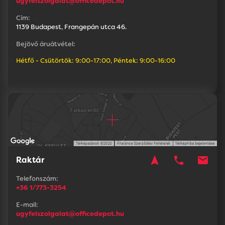
ugyfelszolgalat@officedepot.hu
Cím:
1139 Budapest, Frangepán utca 46.
Bejövő áruátvétel:
Hétfő - Csütörtök: 9:00-17:00, Péntek: 9:00-16:00
navigation
phone
mail
Raktár
Telefonszám:
+36 1/773-3254
E-mail:
ugyfelszolgalat@officedepot.hu