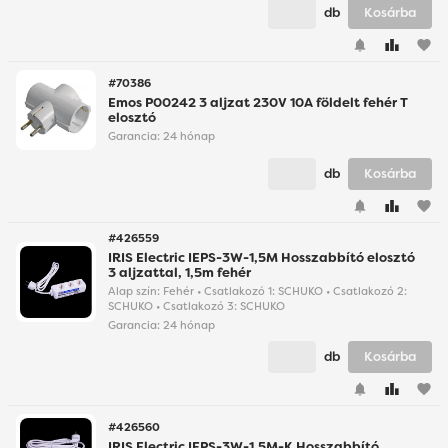
db
Kosárba
favorite
#70386
Emos P00242 3 aljzat 230V 10A földelt fehér T
elosztó
Garancia:
24 hónap
db
Kosárba
favorite
#426559
IRIS Electric IEPS-3W-1,5M Hosszabbító elosztó
3 aljzattal, 1,5m fehér
Alap szín: Fehér • Csatlakozó 1: SCHUKO • Csatlakozó 2:
SCHUKO • Csatlakozó 3: SCHUKO
Garancia:
24 hónap
db
Kosárba
favorite
#426560
IRIS Electric IEPS-3W-1,5M-K Hosszabbító