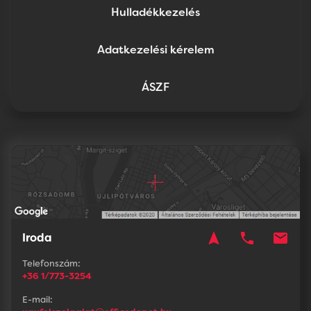
Hulladékkezelés
Adatkezelési kérelem
ÁSZF
navigation
phone
mail
Iroda
Telefonszám:
+36 1/773-3254
E-mail: