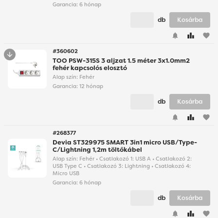
Garancia:
6 hónap
db
Kosárba
favorite
#360602
TOO PSW-315S 3 aljzat 1.5 méter 3x1.0mm2
fehér kapcsolós elosztó
Alap szín: Fehér
Garancia:
12 hónap
db
Kosárba
favorite
#268377
Devia ST329975 SMART 3in1 micro USB/Type-
C/Lightning 1,2m töltőkábel
Alap szín: Fehér • Csatlakozó 1: USB A • Csatlakozó 2:
USB Type C • Csatlakozó 3: Lightning • Csatlakozó 4:
Micro USB
Garancia:
6 hónap
db
Kosárba
favorite