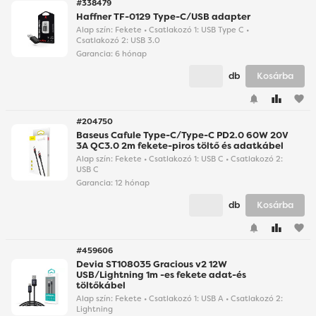
#338479
Haffner TF-0129 Type-C/USB adapter
Alap szín: Fekete • Csatlakozó 1: USB Type C •
Csatlakozó 2: USB 3.0
Garancia:
6 hónap
db
Kosárba
favorite
#204750
Baseus Cafule Type-C/Type-C PD2.0 60W 20V
3A QC3.0 2m fekete-piros töltő és adatkábel
Alap szín: Fekete • Csatlakozó 1: USB C • Csatlakozó 2:
USB C
Garancia:
12 hónap
db
Kosárba
favorite
#459606
Devia ST108035 Gracious v2 12W
USB/Lightning 1m -es fekete adat-és
töltőkábel
Alap szín: Fekete • Csatlakozó 1: USB A • Csatlakozó 2:
Lightning