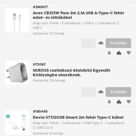
#380677
Avax CB123W Pure 2m 2,1A USB A-Type-C fehér
adat- és töltőkábel
Alap szín: Fehér • Csatlakozó 1: USB A • Csatlakozó 2:
USB C
Garancia:
12 hónap
db
Kosárba
favorite
#72067
SKROSS csatlakozó átalakító Egyesült
Királyságba utazóknak.
Garancia:
24 hónap
db
Kosárba
favorite
#185495
Devia ST312038 Smart 2m fehér Type-C kábel
Alap szín: Fehér • Csatlakozó 1: USB Type C • Csatlakozó
2: USB 2.0 A
Garancia:
6 hónap