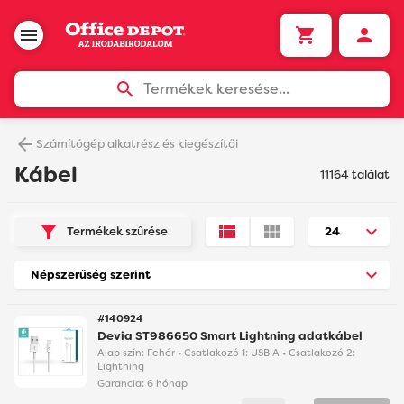
Termékek keresése...
Számítógép alkatrész és kiegészítői
Kábel
11164 találat
Termékek szûrése
#140924
Devia ST986650 Smart Lightning adatkábel
Alap szín: Fehér • Csatlakozó 1: USB A • Csatlakozó 2:
Lightning
Garancia:
6 hónap