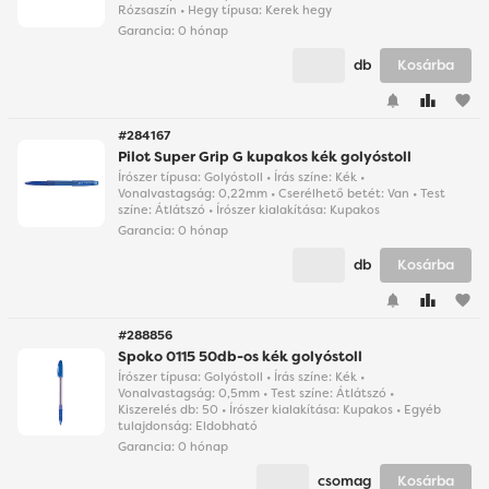
Rózsaszín • Hegy típusa: Kerek hegy
Garancia:
0 hónap
db
Kosárba
favorite
#284167
Pilot Super Grip G kupakos kék golyóstoll
Írószer típusa: Golyóstoll • Írás színe: Kék •
Vonalvastagság: 0,22mm • Cserélhető betét: Van • Test
színe: Átlátszó • Írószer kialakítása: Kupakos
Garancia:
0 hónap
db
Kosárba
favorite
#288856
Spoko 0115 50db-os kék golyóstoll
Írószer típusa: Golyóstoll • Írás színe: Kék •
Vonalvastagság: 0,5mm • Test színe: Átlátszó •
Kiszerelés db: 50 • Írószer kialakítása: Kupakos • Egyéb
tulajdonság: Eldobható
Garancia:
0 hónap
csomag
Kosárba