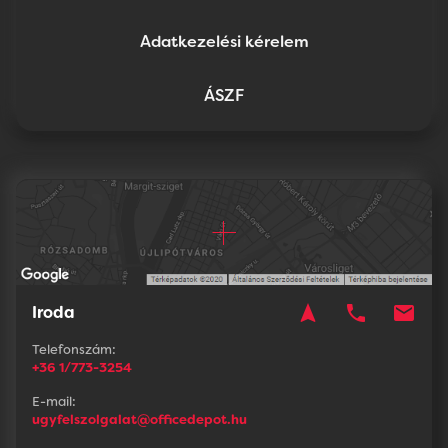
Adatkezelési kérelem
ÁSZF
navigation
phone
mail
Iroda
Telefonszám:
+36 1/773-3254
E-mail:
ugyfelszolgalat@officedepot.hu