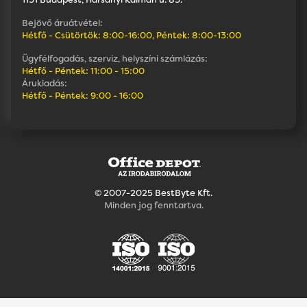
Bejövő áruátvétel:
Hétfő - Csütörtök: 8:00-16:00, Péntek: 8:00-13:00
Ügyfélfogadás, szerviz, helyszíni számlázás:
Hétfő - Péntek: 11:00 - 15:00
Árukiadás:
Hétfő - Péntek: 9:00 - 16:00
© 2007-2025 BestByte Kft.
Minden jog fenntartva.