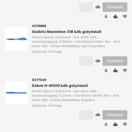
db
Kosárba
favorite
#279889
Stabilo Marathon 318 kék golyóstoll
Írószer típusa: Golyóstoll • Írás színe: Kék •
Vonalvastagság: 0,38mm • Cserélhető betét: Van • Test
színe: Kék • Írószer kialakítása: Nyomógombos
Garancia:
0 hónap
db
Kosárba
favorite
#277549
Zebra H-8000 kék golyóstoll
Írószer típusa: Golyóstoll • Írás színe: Kék •
Vonalvastagság: 0,21mm • Cserélhető betét: Van • Test
színe: Kék • Írószer kialakítása: Kupakos
Garancia:
0 hónap
db
Kosárba
favorite