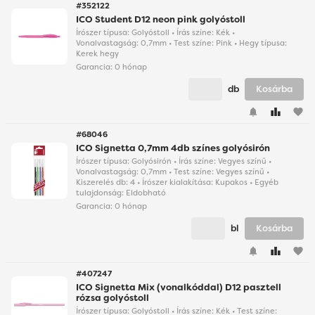
#352122
ICO Student D12 neon pink golyóstoll
Írószer típusa: Golyóstoll • Írás színe: Kék •
Vonalvastagság: 0,7mm • Test színe: Pink • Hegy típusa:
Kerek hegy
Garancia:
0 hónap
db
Kosárba
favorite
#68046
ICO Signetta 0,7mm 4db színes golyósirón
Írószer típusa: Golyósirón • Írás színe: Vegyes színű •
Vonalvastagság: 0,7mm • Test színe: Vegyes színű •
Kiszerelés db: 4 • Írószer kialakítása: Kupakos • Egyéb
tulajdonság: Eldobható
Garancia:
0 hónap
bl
Kosárba
favorite
#407247
ICO Signetta Mix (vonalkóddal) D12 pasztell
rózsa golyóstoll
Írószer típusa: Golyóstoll • Írás színe: Kék • Test színe: