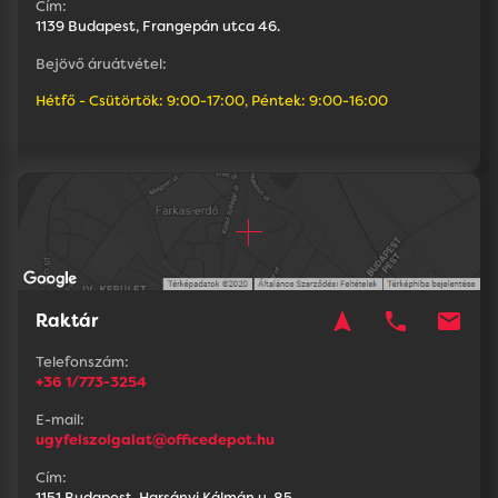
Cím:
1139 Budapest, Frangepán utca 46.
Bejövő áruátvétel:
Hétfő - Csütörtök: 9:00-17:00, Péntek: 9:00-16:00
navigation
phone
mail
Raktár
Telefonszám:
+36 1/773-3254
E-mail:
ugyfelszolgalat@officedepot.hu
Cím:
1151 Budapest, Harsányi Kálmán u. 85.