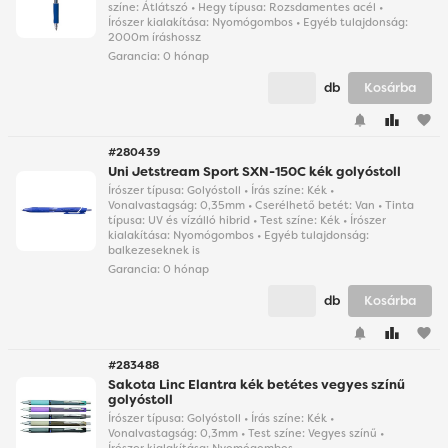
színe: Átlátszó • Hegy típusa: Rozsdamentes acél •
Írószer kialakítása: Nyomógombos • Egyéb tulajdonság:
2000m íráshossz
Garancia:
0 hónap
db
Kosárba
favorite
#280439
Uni Jetstream Sport SXN-150C kék golyóstoll
Írószer típusa: Golyóstoll • Írás színe: Kék •
Vonalvastagság: 0,35mm • Cserélhető betét: Van • Tinta
típusa: UV és vízálló hibrid • Test színe: Kék • Írószer
kialakítása: Nyomógombos • Egyéb tulajdonság:
balkezeseknek is
Garancia:
0 hónap
db
Kosárba
favorite
#283488
Sakota Linc Elantra kék betétes vegyes színű
golyóstoll
Írószer típusa: Golyóstoll • Írás színe: Kék •
Vonalvastagság: 0,3mm • Test színe: Vegyes színű •