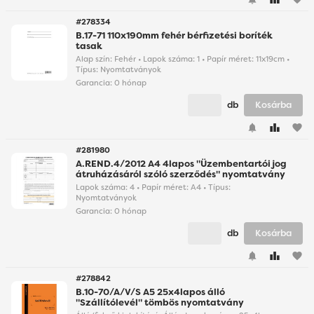
#278334
B.17-71 110x190mm fehér bérfizetési boríték
tasak
Alap szín: Fehér • Lapok száma: 1 • Papír méret: 11x19cm •
Típus: Nyomtatványok
Garancia:
0 hónap
db
Kosárba
favorite
#281980
A.REND.4/2012 A4 4lapos "Üzembentartói jog
átruházásáról szóló szerződés" nyomtatvány
Lapok száma: 4 • Papír méret: A4 • Típus:
Nyomtatványok
Garancia:
0 hónap
db
Kosárba
favorite
#278842
B.10-70/A/V/S A5 25x4lapos álló
"Szállítólevél" tömbös nyomtatvány