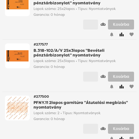
pénztárbizonylat" nyomtatvány
Lapok száma: 25x2lapos • Típus: Nyomtatványok
Garancia:
0 hónap
db
Kosárba
favorite
#277577
B.318-102/A/V 25x3lapos "Bevételi
pénztárbizonylat" nyomtatvány
Lapok száma: 25x3lapos • Típus: Nyomtatványok
Garancia:
0 hónap
db
Kosárba
favorite
#277500
PFNY.11 2lapos garnitúra "Átutalási megbízás"
nyomtatvány
Lapok száma: 2 • Típus: Nyomtatványok
Garancia:
0 hónap
db
Kosárba
favorite