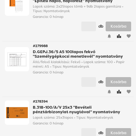
"Építési napló, naplórész" nyomtatvány
Lapok száma: 2x25lapos tömb + 9db 2lapos garnitúra •
Típus: Nyomtatványok
Garancia:
0 hónap
db
Kosárba
favorite
#279988
D.GEPJ.36/5 A5 100lapos fekvő
"Személygépkocsi menetlevél" nyomtatvány
Álló/fekvő kialakítású: Fekvő • Lapok száma: 100 • Papír
méret: A5 • Típus: Nyomtatványok
Garancia:
0 hónap
db
Kosárba
favorite
#278394
B.318-100/A/V 25x3 "Bevételi
pénztárbizonylat nyugtával" nyomtatvány
Lapok száma: 25x3lapos • Típus: Nyomtatványok
Garancia:
0 hónap
db
Kosárba