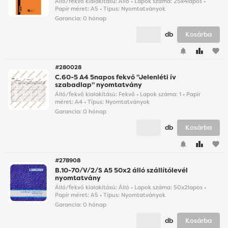
Álló/fekvő kialakítású: Álló • Lapok száma: 25x4lapos •
Papír méret: A5 • Típus: Nyomtatványok
Garancia:
0 hónap
db
Kosárba
favorite
#280028
C.60-5 A4 5napos fekvő "Jelenléti ív
szabadlap" nyomtatvány
Álló/fekvő kialakítású: Fekvő • Lapok száma: 1 • Papír
méret: A4 • Típus: Nyomtatványok
Garancia:
0 hónap
db
Kosárba
favorite
#278908
B.10-70/V/2/S A5 50x2 álló szállítólevél
nyomtatvány
Álló/fekvő kialakítású: Álló • Lapok száma: 50x2lapos •
Papír méret: A5 • Típus: Nyomtatványok
Garancia:
0 hónap
db
Kosárba