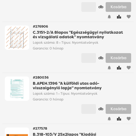
db
Kosárba
favorite
#276906
C.3151-2/A 8lapos "Egészségügyi nyilatkozat
és vizsgálati adatok" nyomtatvány
Lapok száma: 8 • Típus: Nyomtatványok
Garancia:
0 hónap
db
Kosárba
favorite
#280036
B.APEH.1396 "A külföldi utas adó-
visszaigénylő lapja" nyomtatvány
Lapok száma: 1 • Típus: Nyomtatványok
Garancia:
0 hónap
db
Kosárba
favorite
#277578
B.318-103/V 25x2lapos "Kiadási