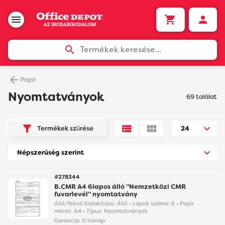
Termékek keresése...
Papír
Nyomtatványok
69 találat
Termékek szûrése
#278344
B.CMR A4 6lapos álló "Nemzetközi CMR
fuvarlevél" nyomtatvány
Álló/fekvő kialakítású: Álló • Lapok száma: 6 • Papír
méret: A4 • Típus: Nyomtatványok
Garancia:
0 hónap