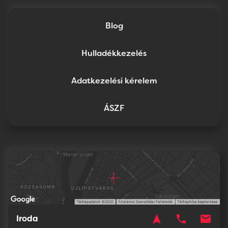
Blog
Hulladékkezelés
Adatkezelési kérelem
ÁSZF
navigation
phone
mail
Iroda