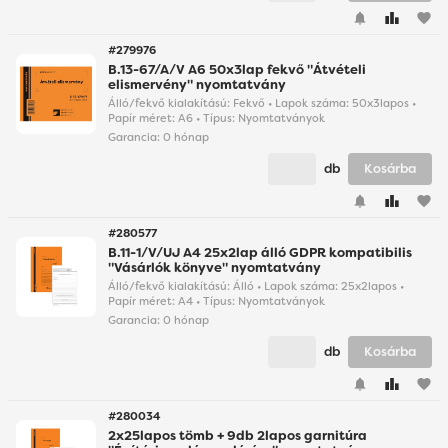
favorite
#279976
B.13-67/A/V A6 50x3lap fekvő "Átvételi
elismervény" nyomtatvány
Álló/fekvő kialakítású: Fekvő • Lapok száma: 50x3lapos •
Papír méret: A6 • Típus: Nyomtatványok
Garancia:
0 hónap
db
Kosárba
favorite
#280577
B.11-1/V/UJ A4 25x2lap álló GDPR kompatibilis
"Vásárlók könyve" nyomtatvány
Álló/fekvő kialakítású: Álló • Lapok száma: 25x2lapos •
Papír méret: A4 • Típus: Nyomtatványok
Garancia:
0 hónap
db
Kosárba
favorite
#280034
2x25lapos tömb + 9db 2lapos garnitúra