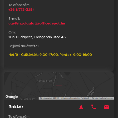
Telefonszám:
+36 1/773-3254
E-mail:
ugyfelszolgalat@officedepot.hu
Cím:
1139 Budapest, Frangepán utca 46.
Bejövő áruátvétel:
Hétfő - Csütörtök: 9:00-17:00, Péntek: 9:00-16:00
navigation
phone
mail
Raktár
Telefonszám: