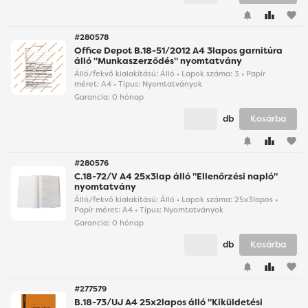
favorite
#280578
Office Depot B.18-51/2012 A4 3lapos garnitúra
álló "Munkaszerződés" nyomtatvány
Álló/fekvő kialakítású: Álló • Lapok száma: 3 • Papír
méret: A4 • Típus: Nyomtatványok
Garancia:
0 hónap
db
Kosárba
favorite
#280576
C.18-72/V A4 25x3lap álló "Ellenőrzési napló"
nyomtatvány
Álló/fekvő kialakítású: Álló • Lapok száma: 25x3lapos •
Papír méret: A4 • Típus: Nyomtatványok
Garancia:
0 hónap
db
Kosárba
favorite
#277579
B.18-73/UJ A4 25x2lapos álló "Kiküldetési