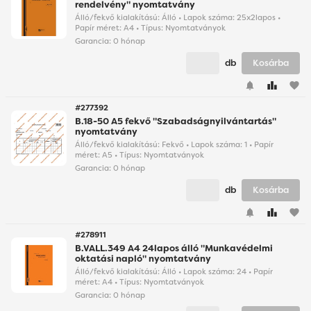
rendelvény" nyomtatvány
Álló/fekvő kialakítású: Álló • Lapok száma: 25x2lapos •
Papír méret: A4 • Típus: Nyomtatványok
Garancia:
0 hónap
db
Kosárba
favorite
#277392
B.18-50 A5 fekvő "Szabadságnyilvántartás"
nyomtatvány
Álló/fekvő kialakítású: Fekvő • Lapok száma: 1 • Papír
méret: A5 • Típus: Nyomtatványok
Garancia:
0 hónap
db
Kosárba
favorite
#278911
B.VALL.349 A4 24lapos álló "Munkavédelmi
oktatási napló" nyomtatvány
Álló/fekvő kialakítású: Álló • Lapok száma: 24 • Papír
méret: A4 • Típus: Nyomtatványok
Garancia:
0 hónap