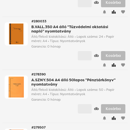
db
Kosárba
favorite
#280033
B.VALL.350 A4 álló "Tűzvédelmi oktatási
napló" nyomtatvány
Álló/fekvő kialakítású: Álló • Lapok száma: 24 • Papír
méret: A4 • Típus: Nyomtatványok
Garancia:
0 hónap
db
Kosárba
favorite
#278390
A.SZNY.504 A4 álló 50lapos "Pénztárkönyv"
nyomtatvány
Álló/fekvő kialakítású: Álló • Lapok száma: 50 • Papír
méret: A4 • Típus: Nyomtatványok
Garancia:
0 hónap
db
Kosárba
favorite
#279507