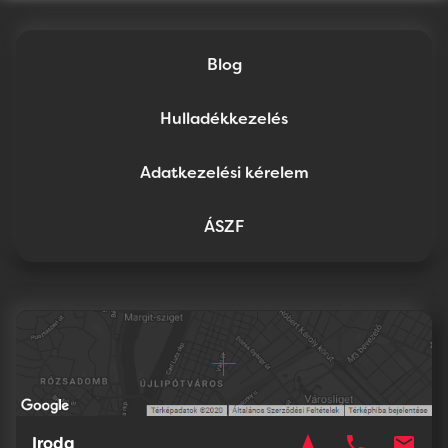
Blog
Hulladékkezelés
Adatkezelési kérelem
ÁSZF
navigation
phone
mail
Iroda