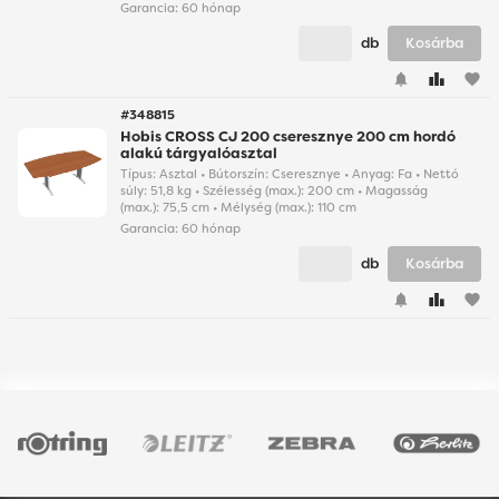
Garancia:
60 hónap
db
Kosárba
favorite
#348815
Hobis CROSS CJ 200 cseresznye 200 cm hordó
alakú tárgyalóasztal
Típus: Asztal • Bútorszín: Cseresznye • Anyag: Fa • Nettó
súly: 51,8 kg • Szélesség (max.): 200 cm • Magasság
(max.): 75,5 cm • Mélység (max.): 110 cm
Garancia:
60 hónap
db
Kosárba
favorite