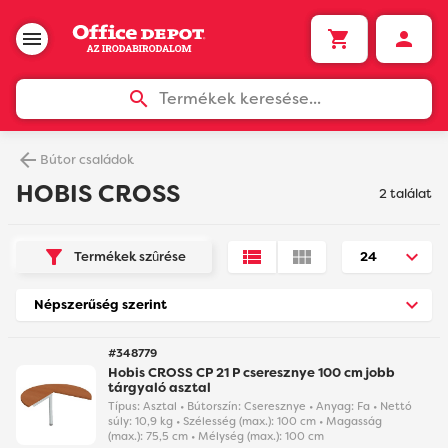
Termékek keresése...
Bútor családok
HOBIS CROSS
2 találat
Termékek szûrése
#348779
Hobis CROSS CP 21 P cseresznye 100 cm jobb
tárgyaló asztal
Típus: Asztal • Bútorszín: Cseresznye • Anyag: Fa • Nettó
súly: 10,9 kg • Szélesség (max.): 100 cm • Magasság
(max.): 75,5 cm • Mélység (max.): 100 cm