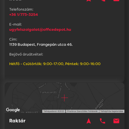
Telefonszám:
+36 1/773-3254
E-mail:
ugyfelszolgalat@officedepot.hu
Cím:
1139 Budapest, Frangepán utca 46.
Bejövő áruátvétel:
Hétfő - Csütörtök: 9:00-17:00, Péntek: 9:00-16:00
navigation
phone
mail
Raktár