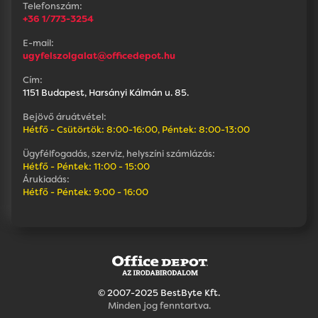
Telefonszám:
+36 1/773-3254
E-mail:
ugyfelszolgalat@officedepot.hu
Cím:
1151 Budapest, Harsányi Kálmán u. 85.
Bejövő áruátvétel:
Hétfő - Csütörtök: 8:00-16:00, Péntek: 8:00-13:00
Ügyfélfogadás, szerviz, helyszíni számlázás:
Hétfő - Péntek: 11:00 - 15:00
Árukiadás:
Hétfő - Péntek: 9:00 - 16:00
© 2007-2025 BestByte Kft.
Minden jog fenntartva.