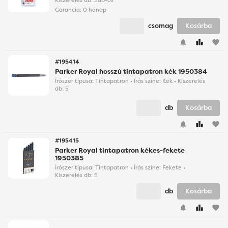
Kiszerelés db: 5db-os
Garancia:
0 hónap
csomag
Kosárba
favorite
#195414
Parker Royal hosszú tintapatron kék 1950384
Írószer típusa: Tintapatron • Írás színe: Kék • Kiszerelés
db: 5
db
Kosárba
favorite
#195415
Parker Royal tintapatron kékes-fekete
1950385
Írószer típusa: Tintapatron • Írás színe: Fekete •
Kiszerelés db: 5
db
Kosárba
favorite