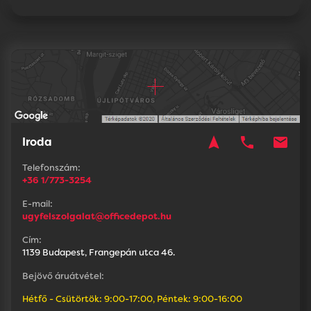
navigation
phone
mail
Iroda
Telefonszám:
+36 1/773-3254
E-mail:
ugyfelszolgalat@officedepot.hu
Cím:
1139 Budapest, Frangepán utca 46.
Bejövő áruátvétel:
Hétfő - Csütörtök: 9:00-17:00, Péntek: 9:00-16:00