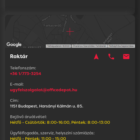
navigation
phone
mail
Raktár
Telefonszám:
+36 1/773-3254
E-mail:
ugyfelszolgalat@officedepot.hu
Cím:
1151 Budapest, Harsányi Kálmán u. 85.
Bejövő áruátvétel:
Hétfő - Csütörtök: 8:00-16:00, Péntek: 8:00-13:00
Ügyfélfogadás, szerviz, helyszíni számlázás:
Hétfő - Péntek: 11:00 - 15:00