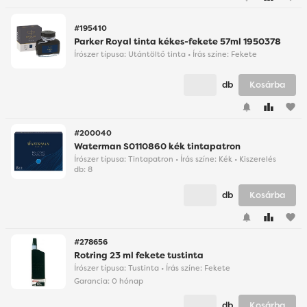
#195410
Parker Royal tinta kékes-fekete 57ml 1950378
Írószer típusa: Utántöltő tinta • Írás színe: Fekete
db
Kosárba
favorite
#200040
Waterman S0110860 kék tintapatron
Írószer típusa: Tintapatron • Írás színe: Kék • Kiszerelés
db: 8
db
Kosárba
favorite
#278656
Rotring 23 ml fekete tustinta
Írószer típusa: Tustinta • Írás színe: Fekete
Garancia:
0 hónap
db
Kosárba