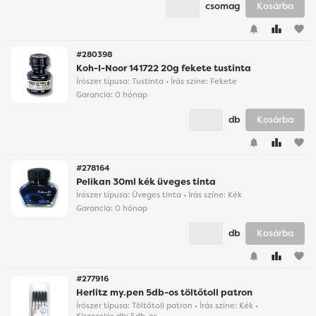
csomag
Kosárba
favorite
#280398
Koh-I-Noor 141722 20g fekete tustinta
Írószer típusa: Tustinta • Írás színe: Fekete
Garancia:
0 hónap
db
Kosárba
favorite
#278164
Pelikan 30ml kék üveges tinta
Írószer típusa: Üveges tinta • Írás színe: Kék
Garancia:
0 hónap
db
Kosárba
favorite
#277916
Herlitz my.pen 5db-os töltőtoll patron
Írószer típusa: Töltőtoll patron • Írás színe: Kék •