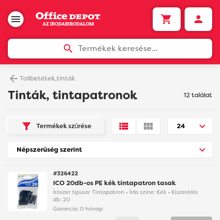
Termékek keresése...
Tollbetétek,tinták
Tinták, tintapatronok
12 találat
Termékek szûrése
#326422
ICO 20db-os PE kék tintapatron tasak
Írószer típusa: Tintapatron • Írás színe: Kék • Kiszerelés
db: 20
Garancia:
0 hónap