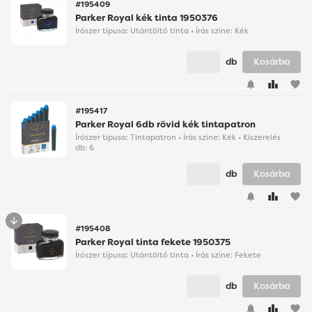
#195409
Parker Royal kék tinta 1950376
Írószer típusa: Utántöltő tinta • Írás színe: Kék
db
Kosárba
favorite
#195417
Parker Royal 6db rövid kék tintapatron
Írószer típusa: Tintapatron • Írás színe: Kék • Kiszerelés
db: 6
db
Kosárba
favorite
#195408
Parker Royal tinta fekete 1950375
Írószer típusa: Utántöltő tinta • Írás színe: Fekete
db
Kosárba
favorite