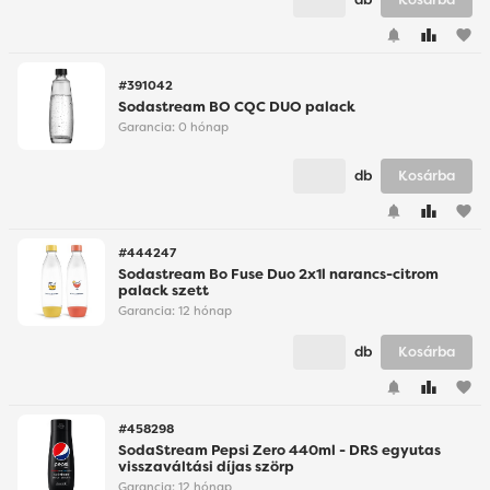
favorite
#391042
Sodastream BO CQC DUO palack
Garancia:
0 hónap
db
Kosárba
favorite
#444247
Sodastream Bo Fuse Duo 2x1l narancs-citrom
palack szett
Garancia:
12 hónap
db
Kosárba
favorite
#458298
SodaStream Pepsi Zero 440ml - DRS egyutas
visszaváltási díjas szörp
Garancia:
12 hónap