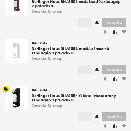
Berlinger Haus BH/8555 matt bordó szódagép
2 palackkal
Garancia:
12 hónap
db
Kosárba
favorite
#408303
Berlinger Haus BH/8556 matt krémszínű
szódagép 2 palackkal
Garancia:
12 hónap
db
Kosárba
favorite
#408304
Berlinger Haus BH/8554 fekete- rózsaarany
szódagép 2 palackkal
Garancia:
12 hónap
db
Kosárba
favorite