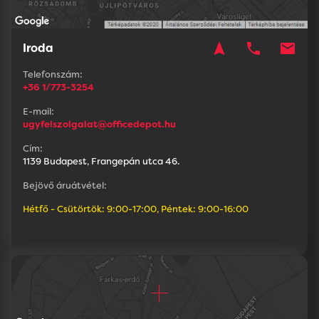
navigation
phone
mail
Iroda
Telefonszám:
+36 1/773-3254
E-mail:
ugyfelszolgalat@officedepot.hu
Cím:
1139 Budapest, Frangepán utca 46.
Bejövő áruátvétel:
Hétfő - Csütörtök: 9:00-17:00, Péntek: 9:00-16:00