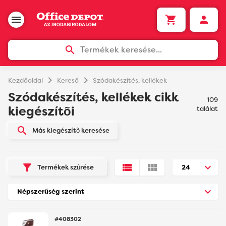
Termékek keresése...
chevron_right
chevron_right
Kezdőoldal
Kereső
Szódakészítés, kellékek
Szódakészítés, kellékek cikk
109
kiegészítõi
találat
Más kiegészítõ keresése
Termékek szûrése
#408302