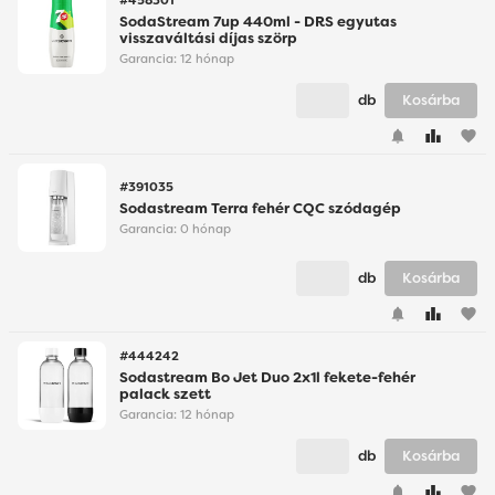
#458301
SodaStream 7up 440ml - DRS egyutas
visszaváltási díjas szörp
Garancia:
12 hónap
db
Kosárba
favorite
#391035
Sodastream Terra fehér CQC szódagép
Garancia:
0 hónap
db
Kosárba
favorite
#444242
Sodastream Bo Jet Duo 2x1l fekete-fehér
palack szett
Garancia:
12 hónap
db
Kosárba
favorite