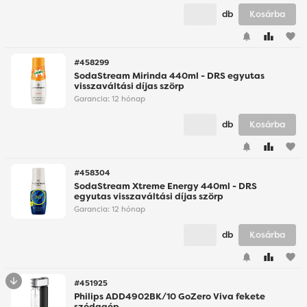
db
Kosárba
favorite
#458299
SodaStream Mirinda 440ml - DRS egyutas
visszaváltási díjas szörp
Garancia:
12 hónap
db
Kosárba
favorite
#458304
SodaStream Xtreme Energy 440ml - DRS
egyutas visszaváltási díjas szörp
Garancia:
12 hónap
db
Kosárba
favorite
#451925
Philips ADD4902BK/10 GoZero Viva fekete
szódagép