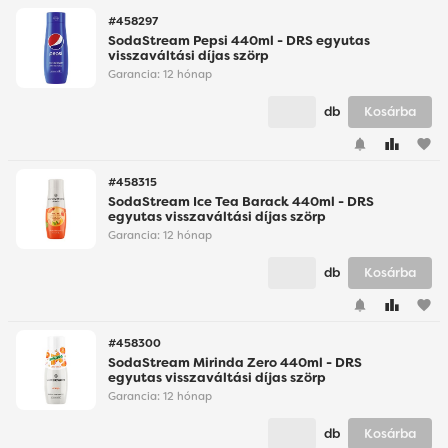
#458297
SodaStream Pepsi 440ml - DRS egyutas
visszaváltási díjas szörp
Garancia:
12 hónap
db
Kosárba
favorite
#458315
SodaStream Ice Tea Barack 440ml - DRS
egyutas visszaváltási díjas szörp
Garancia:
12 hónap
db
Kosárba
favorite
#458300
SodaStream Mirinda Zero 440ml - DRS
egyutas visszaváltási díjas szörp
Garancia:
12 hónap
db
Kosárba