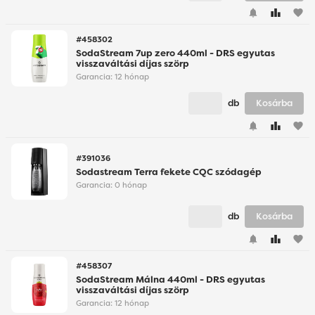
favorite
#458302
SodaStream 7up zero 440ml - DRS egyutas
visszaváltási díjas szörp
Garancia:
12 hónap
db
Kosárba
favorite
#391036
Sodastream Terra fekete CQC szódagép
Garancia:
0 hónap
db
Kosárba
favorite
#458307
SodaStream Málna 440ml - DRS egyutas
visszaváltási díjas szörp
Garancia:
12 hónap