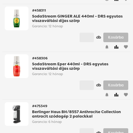
#458311
SodaStream GINGER ALE 440ml - DRS egyutas
visszaváltási díjas szörp
Garancia:
12 hónap
db
Kosárba
favorite
#458306
SodaStream Eper 440ml - DRS egyutas
visszaváltási díjas szörp
Garancia:
12 hónap
db
Kosárba
favorite
#475349
Berlinger Haus BH/8557 Anthracite Collection
antracit szódagép 2 palackkal
Garancia:
6 hónap
db
Kosárba