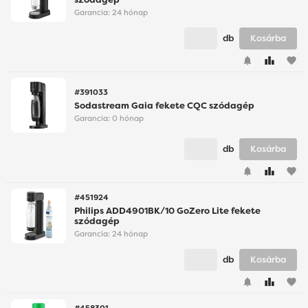
Garancia:
24 hónap
db
Kosárba
favorite
#391033
Sodastream Gaia fekete CQC szódagép
Garancia:
0 hónap
db
Kosárba
favorite
#451924
Philips ADD4901BK/10 GoZero Lite fekete
szódagép
Garancia:
24 hónap
db
Kosárba
favorite