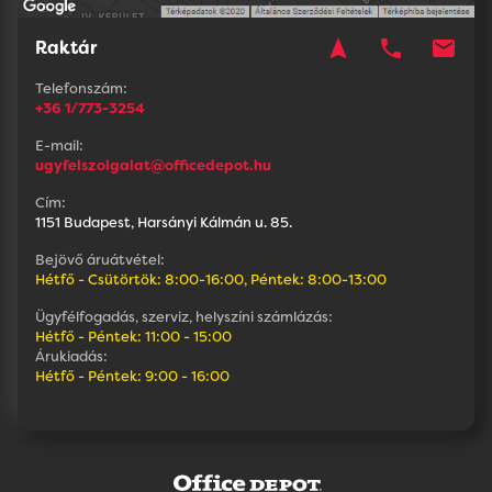
navigation
phone
mail
Raktár
Telefonszám:
+36 1/773-3254
E-mail:
ugyfelszolgalat@officedepot.hu
Cím:
1151 Budapest, Harsányi Kálmán u. 85.
Bejövő áruátvétel:
Hétfő - Csütörtök: 8:00-16:00, Péntek: 8:00-13:00
Ügyfélfogadás, szerviz, helyszíni számlázás:
Hétfő - Péntek: 11:00 - 15:00
Árukiadás:
Hétfő - Péntek: 9:00 - 16:00