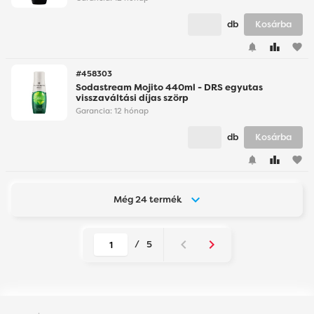
db
Kosárba
favorite
#458303
Sodastream Mojito 440ml - DRS egyutas
visszaváltási díjas szörp
Garancia:
12 hónap
db
Kosárba
favorite
Még 24 termék
/
5