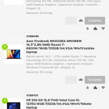
mennyiség: 8,0 GB • Háttértár méret: 512 GB • VGA típus:
AMD Radeon Graphics • Operációs rendszer: FreeDOS •
Állapot: Új
Garancia:
24 hónap
db
Kosárba
favorite
#388486
Asus Vivobook M5402RA-M9088W
14,5"2,8K/AMD Ryzen 7-
6800H/16GB/512GB/Int.VGA/Win11/szürke
laptop
Kijelző méret: 14,5 " • CPU család: Ryzen 7 • Memória
mennyiség: 16,0 GB • Háttértár méret: 512 GB • VGA
típus: AMD Radeon Graphics • Operációs rendszer:
Windows 11 Home 64-bit • Állapot: Új
Garancia:
36 hónap
db
Kosárba
favorite
#389105
HP 250 G9 15,6"FHD/Intel Core i5-
1235U/8GB/512GB/Int.VGA/Win11/fekete
laptop