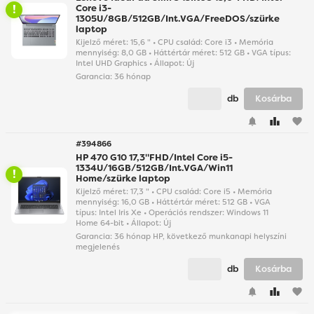
Core i3-
1305U/8GB/512GB/Int.VGA/FreeDOS/szürke
laptop
Kijelző méret: 15,6 " • CPU család: Core i3 • Memória
mennyiség: 8,0 GB • Háttértár méret: 512 GB • VGA típus:
Intel UHD Graphics • Állapot: Új
Garancia:
36 hónap
db
Kosárba
favorite
#394866
HP 470 G10 17,3"FHD/Intel Core i5-
1334U/16GB/512GB/Int.VGA/Win11
Home/szürke laptop
Kijelző méret: 17,3 " • CPU család: Core i5 • Memória
mennyiség: 16,0 GB • Háttértár méret: 512 GB • VGA
típus: Intel Iris Xe • Operációs rendszer: Windows 11
Home 64-bit • Állapot: Új
Garancia:
36 hónap HP, következő munkanapi helyszíni
megjelenés
db
Kosárba
favorite