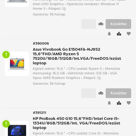
Intel UHD Graphics • Operációs rendszer: Windows 11
Home S • Állapot: Új
Garancia:
36 hónap
db
Kosárba
favorite
#390006
Asus Vivobook Go E1504FA-NJ952
15,6"FHD/AMD Ryzen 5
7520U/16GB/512GB/Int.VGA/FreeDOS/ezüst
laptop
Kijelző méret: 15,6 " • CPU család: Ryzen 5 • Memória
mennyiség: 16,0 GB • Háttértár méret: 512 GB • VGA
típus: AMD Radeon Graphics • Állapot: Új
Garancia:
36 hónap
db
Kosárba
favorite
#391211
HP ProBook 450 G10 15,6"FHD/Intel Core i5-
1334U/8GB/512GB/Int. VGA/FreeDOS/ezüst
laptop
Kijelző méret: 15,6 " • CPU család: Core i5 • Memória