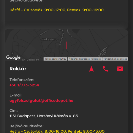
Bejövő áruátvétel:
Hétfő - Csütörtök: 9:00-17:00, Péntek: 9:00-16:00
navigation
phone
mail
Raktár
Telefonszám:
+36 1/773-3254
E-mail:
ugyfelszolgalat@officedepot.hu
Cím:
1151 Budapest, Harsányi Kálmán u. 85.
Bejövő áruátvétel:
Hétfő - Csütörtök: 8:00-16:00, Péntek: 8:00-13:00