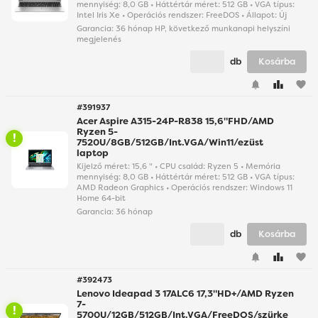
mennyiség: 8,0 GB • Háttértár méret: 512 GB • VGA típus:
Intel Iris Xe • Operációs rendszer: FreeDOS • Állapot: Új
Garancia:
36 hónap HP, következő munkanapi helyszíni
megjelenés
db
Kosárba
favorite
#391937
Acer Aspire A315-24P-R838 15,6"FHD/AMD
Ryzen 5-
7520U/8GB/512GB/Int.VGA/Win11/ezüst
laptop
Kijelző méret: 15,6 " • CPU család: Ryzen 5 • Memória
mennyiség: 8,0 GB • Háttértár méret: 512 GB • VGA típus:
AMD Radeon Graphics • Operációs rendszer: Windows 11
Home 64-bit
Garancia:
36 hónap
db
Kosárba
favorite
#392473
Lenovo Ideapad 3 17ALC6 17,3"HD+/AMD Ryzen
7-
5700U/12GB/512GB/Int.VGA/FreeDOS/szürke