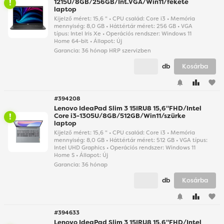
1215U/8GB/256GB/Int.VGA/Win11/fekete
laptop
Kijelző méret: 15,6 " • CPU család: Core i3 • Memória
mennyiség: 8,0 GB • Háttértár méret: 256 GB • VGA
típus: Intel Iris Xe • Operációs rendszer: Windows 11
Home 64-bit • Állapot: Új
Garancia:
36 hónap HRP szervizben
db
Kosárba
favorite
#394208
Lenovo IdeaPad Slim 3 15IRU8 15,6"FHD/Intel
Core i3-1305U/8GB/512GB/Win11/szürke
laptop
Kijelző méret: 15,6 " • CPU család: Core i3 • Memória
mennyiség: 8,0 GB • Háttértár méret: 512 GB • VGA típus:
Intel UHD Graphics • Operációs rendszer: Windows 11
Home S • Állapot: Új
Garancia:
36 hónap
db
Kosárba
favorite
#394633
Lenovo IdeaPad Slim 3 15IRU8 15,6"FHD/Intel