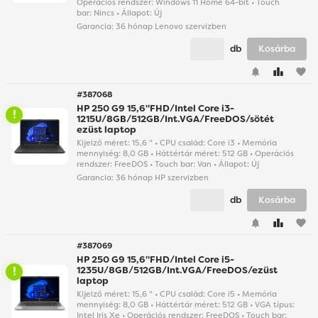
Operációs rendszer: Windows 11 Home 64-bit • Touch
bar: Nincs • Állapot: Új
Garancia:
36 hónap Lenovo szervizben
db
Kosárba
favorite
#387068
HP 250 G9 15,6"FHD/Intel Core i3-
1215U/8GB/512GB/Int.VGA/FreeDOS/sötét
ezüst laptop
Kijelző méret: 15,6 " • CPU család: Core i3 • Memória
mennyiség: 8,0 GB • Háttértár méret: 512 GB • Operációs
rendszer: FreeDOS • Touch bar: Van • Állapot: Új
Garancia:
36 hónap HP szervizben
db
Kosárba
favorite
#387069
HP 250 G9 15,6"FHD/Intel Core i5-
1235U/8GB/512GB/Int.VGA/FreeDOS/ezüst
laptop
Kijelző méret: 15,6 " • CPU család: Core i5 • Memória
mennyiség: 8,0 GB • Háttértár méret: 512 GB • VGA típus:
Intel Iris Xe • Operációs rendszer: FreeDOS • Touch bar: