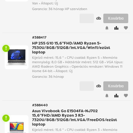
Van • Állapot: Új
Garancia:
36 hónap HP szervizben
db
Kosárba
favorite
#388417
HP 255 G10 15,6"FHD/AMD Ryzen 5-
7530U/8GB/512GB/Int.VGA/Win11/ezüst
laptop
Kijelző méret: 15,6 " • CPU család: Ryzen 5 • Memória
mennyiség: 8,0 GB • Háttértár méret: 512 GB • VGA típus:
AMD Radeon Graphics • Operációs rendszer: Windows 11
Home 64-bit • Állapot: Új
Garancia:
36 hónap
db
Kosárba
favorite
#388440
Asus Vivobook Go E1504FA-NJ702
15,6"FHD/AMD Ryzen 3 R3-
7320U/8GB/512GB/Int.VGA/FreeDOS/ezüst
laptop
Kijelző méret: 15,6 " • CPU család: Ryzen 3 • Memória