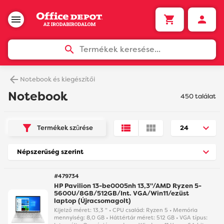
Termékek keresése...
Notebook és kiegészítői
Notebook
450 találat
Termékek szûrése
#479734
HP Pavilion 13-be0005nh 13,3"/AMD Ryzen 5-
5600U/8GB/512GB/Int. VGA/Win11/ezüst
laptop (Újracsomagolt)
Kijelző méret: 13,3 " • CPU család: Ryzen 5 • Memória
mennyiség: 8,0 GB • Háttértár méret: 512 GB • VGA típus: