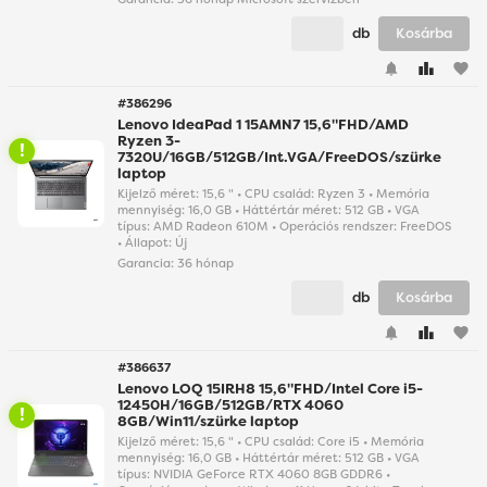
db
Kosárba
favorite
#386296
Lenovo IdeaPad 1 15AMN7 15,6"FHD/AMD
Ryzen 3-
7320U/16GB/512GB/Int.VGA/FreeDOS/szürke
laptop
Kijelző méret: 15,6 " • CPU család: Ryzen 3 • Memória
mennyiség: 16,0 GB • Háttértár méret: 512 GB • VGA
típus: AMD Radeon 610M • Operációs rendszer: FreeDOS
• Állapot: Új
Garancia:
36 hónap
db
Kosárba
favorite
#386637
Lenovo LOQ 15IRH8 15,6"FHD/Intel Core i5-
12450H/16GB/512GB/RTX 4060
8GB/Win11/szürke laptop
Kijelző méret: 15,6 " • CPU család: Core i5 • Memória
mennyiség: 16,0 GB • Háttértár méret: 512 GB • VGA
típus: NVIDIA GeForce RTX 4060 8GB GDDR6 •