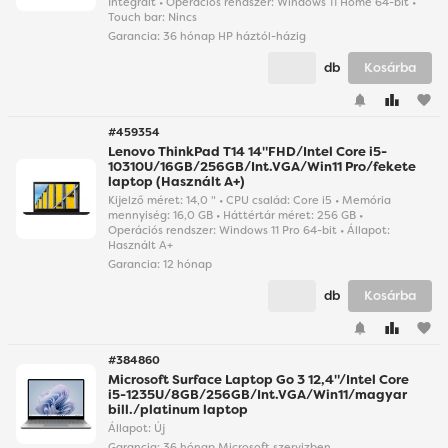
Integrált • Operációs rendszer: Windows 11 Home 64-bit •
Touch bar: Nincs
Garancia:
36 hónap HP háztól-házig
db
Kosárba
favorite
#459354
Lenovo ThinkPad T14 14"FHD/Intel Core i5-
10310U/16GB/256GB/Int.VGA/Win11 Pro/fekete
laptop (Használt A+)
Kijelző méret: 14,0 " • CPU család: Core i5 • Memória
mennyiség: 16,0 GB • Háttértár méret: 256 GB •
Operációs rendszer: Windows 11 Pro 64-bit • Állapot:
Használt A+
Garancia:
12 hónap
db
Kosárba
favorite
#384860
Microsoft Surface Laptop Go 3 12,4"/Intel Core
i5-1235U/8GB/256GB/Int.VGA/Win11/magyar
bill./platinum laptop
Állapot: Új
Garancia:
36 hónap Microsoft szervizben