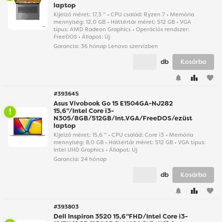
laptop
Kijelző méret: 17,3 " • CPU család: Ryzen 7 • Memória
mennyiség: 12,0 GB • Háttértár méret: 512 GB • VGA
típus: AMD Radeon Graphics • Operációs rendszer:
FreeDOS • Állapot: Új
Garancia:
36 hónap Lenovo szervizben
db
Kosárba
favorite
#393645
Asus Vivobook Go 15 E1504GA-NJ282
15,6"/Intel Core i3-
N305/8GB/512GB/Int.VGA/FreeDOS/ezüst
laptop
Kijelző méret: 15,6 " • CPU család: Core i3 • Memória
mennyiség: 8,0 GB • Háttértár méret: 512 GB • VGA típus:
Intel UHD Graphics • Állapot: Új
Garancia:
24 hónap
db
Kosárba
favorite
#393803
Dell Inspiron 3520 15,6"FHD/Intel Core i3-