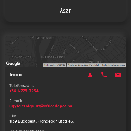
ÁSZF
navigation
phone
mail
Iroda
Telefonszám:
+36 1/773-3254
E-mail:
ugyfelszolgalat@officedepot.hu
Cím:
1139 Budapest, Frangepán utca 46.