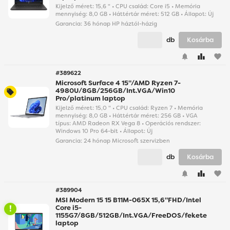
Kijelző méret: 15,6 " • CPU család: Core i5 • Memória
mennyiség: 8,0 GB • Háttértár méret: 512 GB • Állapot: Új
Garancia:
36 hónap HP háztól-házig
db
Kosárba
favorite
#389622
Microsoft Surface 4 15"/AMD Ryzen 7-
4980U/8GB/256GB/Int.VGA/Win10
Pro/platinum laptop
Kijelző méret: 15,0 " • CPU család: Ryzen 7 • Memória
mennyiség: 8,0 GB • Háttértár méret: 256 GB • VGA
típus: AMD Radeon RX Vega 8 • Operációs rendszer:
Windows 10 Pro 64-bit • Állapot: Új
Garancia:
24 hónap Microsoft szervizben
db
Kosárba
favorite
#389904
MSI Modern 15 15 B11M-065X 15,6"FHD/Intel
Core i5-
1155G7/8GB/512GB/Int.VGA/FreeDOS/fekete
laptop