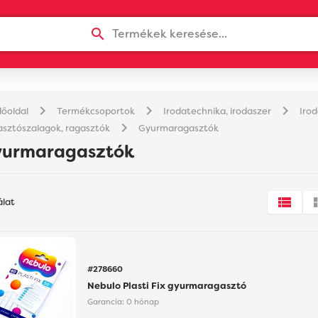
Termékek keresése...
chevron_right
chevron_right
chevron_right
őoldal
Termékcsoportok
Irodatechnika, irodaszer
Iro
chevron_right
sztószalagok, ragasztók
Gyurmaragasztók
yurmaragasztók
álat
#278660
Nebulo Plasti Fix gyurmaragasztó
Garancia:
0 hónap