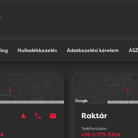
.
log
Hulladékkezelés
Adatkezelési kérelem
ÁSZ
Raktár
navigation
phone
mail
n
Telefonszám:
54
+36 1/773-3254