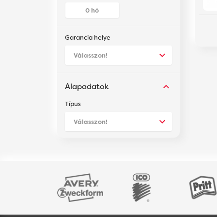
Létesítményüzemeltetés
OK
Számítástechnika
Garancia helye
Okos otthon, világítástechnika
Háztartási kisgép, konyha
Alapadatok
Típus