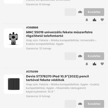
Garancia:
6 hónap
db
Kosárba
favorite
#368868
MNC 55019 univerzális fekete műszerfalra
rögzíthető telefontartó
Alap szín: Fekete • Márka kompatibilitás: Univerzális •
Eszköz kompatibilitás: Apple
Garancia:
12 hónap
db
Kosárba
favorite
#375099
Devia ST378270 iPad 10,9"(2022) pencil
tartóval fekete védőtok
Alap szín: Fekete • Márka kompatibilitás: Apple • Eszköz
kompatibilitás: Apple • Maximális támogatott
képernyőméret: 10,9 "
Garancia:
6 hónap
db
Kosárba