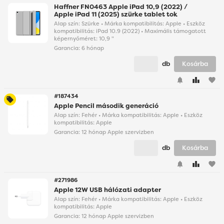
Haffner FN0463 Apple iPad 10,9 (2022) /
Apple iPad 11 (2025) szürke tablet tok
Alap szín: Szürke • Márka kompatibilitás: Apple • Eszköz
kompatibilitás: iPad 10.9 (2022) • Maximális támogatott
képernyőméret: 10,9 "
Garancia:
6 hónap
db
Kosárba
favorite
#187434
Apple Pencil második generáció
Alap szín: Fehér • Márka kompatibilitás: Apple • Eszköz
kompatibilitás: Apple
Garancia:
12 hónap Apple szervizben
db
Kosárba
favorite
#271986
Apple 12W USB hálózati adapter
Alap szín: Fehér • Márka kompatibilitás: Apple • Eszköz
kompatibilitás: Apple
Garancia:
12 hónap Apple szervizben