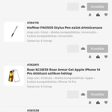
db
Kosárba
favorite
#364116
Haffner FN0505 Stylus Pen ezüst érintőceruza
Alap szín: Ezüst • Márka kompatibilitás: Univerzális •
Eszköz kompatibilitás: Univerzális
Garancia:
6 hónap
db
Kosárba
favorite
#362815
Roar KC0839 Roar Armor Gel Apple iPhone 14
Pro átlátszó szilikon hátlap
Alap szín: Átlátszó • Márka kompatibilitás: Apple •
Eszköz kompatibilitás: iPhone 14 Pro
Garancia:
6 hónap
db
Kosárba
favorite
#361538