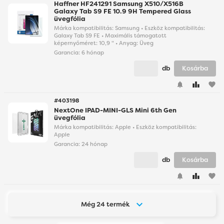
Haffner HF241291 Samsung X510/X516B
Galaxy Tab S9 FE 10.9 9H Tempered Glass
üvegfólia
Márka kompatibilitás: Samsung • Eszköz kompatibilitás:
Galaxy Tab S9 FE • Maximális támogatott
képernyőméret: 10,9 " • Anyag: Üveg
Garancia:
6 hónap
db
Kosárba
favorite
#403198
NextOne IPAD-MINI-GLS Mini 6th Gen
üvegfólia
Márka kompatibilitás: Apple • Eszköz kompatibilitás:
Apple
Garancia:
24 hónap
db
Kosárba
favorite
Még 24 termék