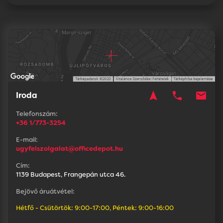
navigation
phone
mail
Iroda
Telefonszám:
+36 1/773-3254
E-mail:
ugyfelszolgalat@officedepot.hu
Cím:
1139 Budapest, Frangepán utca 46.
Bejövő áruátvétel:
Hétfő - Csütörtök: 9:00-17:00, Péntek: 9:00-16:00