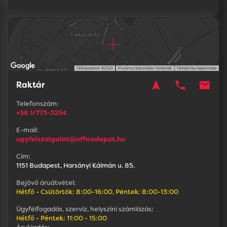
navigation
phone
mail
Raktár
Telefonszám:
+36 1/773-3254
E-mail:
ugyfelszolgalat@officedepot.hu
Cím:
1151 Budapest, Harsányi Kálmán u. 85.
Bejövő áruátvétel:
Hétfő - Csütörtök: 8:00-16:00, Péntek: 8:00-13:00
Ügyfélfogadás, szerviz, helyszíni számlázás:
Hétfő - Péntek: 11:00 - 15:00