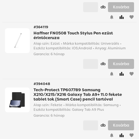
db
Kosárba
favorite
#364119
Haffner FN0508 Touch Stylus Pen ezüst
érintőceruza
Alap szín: Ezüst • Márka kompatibilitás: Univerzális •
Eszköz kompatibilitás: iOS;Android • Anyag: Alumínium
Garancia:
6 hónap
db
Kosárba
favorite
#394048
Tech-Protect TP607789 Samsung
X210/X215/X216 Galaxy Tab A9+ 11.0 fekete
tablet tok (Smart Case) pencil tartóval
Alap szín: Fekete • Márka kompatibilitás: Samsung •
Eszköz kompatibilitás: Galaxy Tab A9 Plus
Garancia:
6 hónap
db
Kosárba
favorite