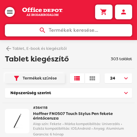
Termékek keresése...
Tablet, E-book és kiegészítői
Tablet kiegészítő
303 találat
Termékek szûrése
#364118
Haffner FN0507 Touch Stylus Pen fekete
érintőceruza
Alap szín: Fekete • Márka kompatibilitás: Univerzális •
Eszköz kompatibilitás: iOS;Android • Anyag: Alumínium
Garancia:
6 hónap