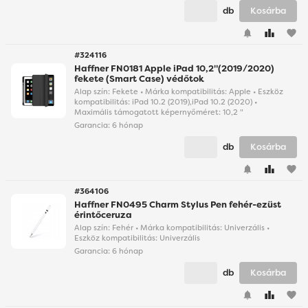
db
Kosárba
favorite
#324116
Haffner FN0181 Apple iPad 10,2"(2019/2020)
fekete (Smart Case) védőtok
Alap szín: Fekete • Márka kompatibilitás: Apple • Eszköz
kompatibilitás: iPad 10.2 (2019),iPad 10.2 (2020) •
Maximális támogatott képernyőméret: 10,2 "
Garancia:
6 hónap
db
Kosárba
favorite
#364106
Haffner FN0495 Charm Stylus Pen fehér-ezüst
érintőceruza
Alap szín: Fehér • Márka kompatibilitás: Univerzális •
Eszköz kompatibilitás: Univerzális
Garancia:
6 hónap
db
Kosárba
favorite