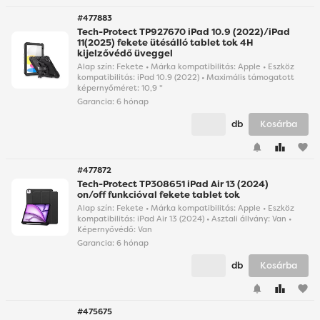
#477883
Tech-Protect TP927670 iPad 10.9 (2022)/iPad
11(2025) fekete ütésálló tablet tok 4H
kijelzővédő üveggel
Alap szín: Fekete • Márka kompatibilitás: Apple • Eszköz
kompatibilitás: iPad 10.9 (2022) • Maximális támogatott
képernyőméret: 10,9 "
Garancia:
6 hónap
db
Kosárba
favorite
#477872
Tech-Protect TP308651 iPad Air 13 (2024)
on/off funkcióval fekete tablet tok
Alap szín: Fekete • Márka kompatibilitás: Apple • Eszköz
kompatibilitás: iPad Air 13 (2024) • Asztali állvány: Van •
Képernyővédő: Van
Garancia:
6 hónap
db
Kosárba
favorite
#475675