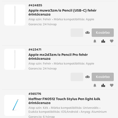
#424835
Apple muwa3zm/a Pencil (USB-C) fehér
érintőceruza
Alap szín: Fehér • Márka kompatibilitás: Apple
Garancia:
24 hónap
db
Kosárba
favorite
#423471
Apple mx2d3zm/a Pencil Pro fehér
érintőceruza
Alap szín: Fehér • Márka kompatibilitás: Apple
Garancia:
24 hónap
db
Kosárba
favorite
#365776
Haffner FN0512 Touch Stylus Pen light kék
érintőceruza
Alap szín: Kék • Márka kompatibilitás: Univerzális •
Eszköz kompatibilitás: iOS;Android • Anyag: Alumínium
Garancia:
6 hónap