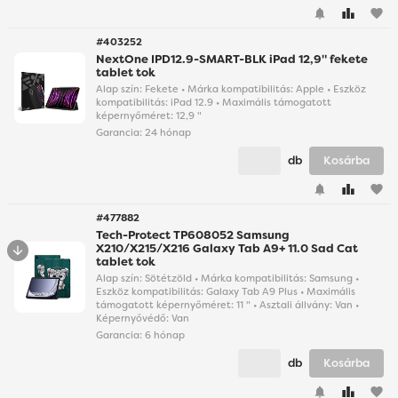
favorite
#403252
NextOne IPD12.9-SMART-BLK iPad 12,9" fekete
tablet tok
Alap szín: Fekete • Márka kompatibilitás: Apple • Eszköz
kompatibilitás: iPad 12.9 • Maximális támogatott
képernyőméret: 12,9 "
Garancia:
24 hónap
db
Kosárba
favorite
#477882
Tech-Protect TP608052 Samsung
X210/X215/X216 Galaxy Tab A9+ 11.0 Sad Cat
tablet tok
Alap szín: Sötétzöld • Márka kompatibilitás: Samsung •
Eszköz kompatibilitás: Galaxy Tab A9 Plus • Maximális
támogatott képernyőméret: 11 " • Asztali állvány: Van •
Képernyővédő: Van
Garancia:
6 hónap
db
Kosárba
favorite