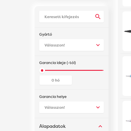
Létesítményüzemeltetés
Számítástechnika
Okos otthon, világítástechnika
Gyártó
Háztartási kisgép, konyha
Garancia ideje
(-tól)
OK
Garancia helye
Alapadatok