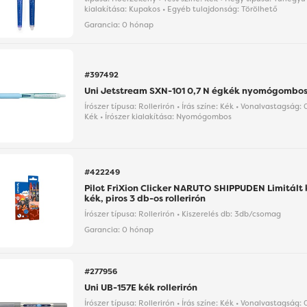
kialakítása: Kupakos • Egyéb tulajdonság: Törölhető
Garancia:
0 hónap
#397492
Uni Jetstream SXN-101 0,7 N égkék nyomógombos 
Írószer típusa: Rollerirón • Írás színe: Kék • Vonalvastagság:
Kék • Írószer kialakítása: Nyomógombos
#422249
Pilot FriXion Clicker NARUTO SHIPPUDEN Limitált 
kék, piros 3 db-os rollerirón
Írószer típusa: Rollerirón • Kiszerelés db: 3db/csomag
Garancia:
0 hónap
#277956
Uni UB-157E kék rollerirón
Írószer típusa: Rollerirón • Írás színe: Kék • Vonalvastagság: