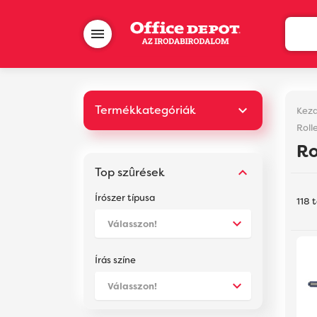
Termékkategóriák
Kezd
Roll
Irodai papír
Ro
Top szûrések
Iratrendezés, archiválás
Írószer típusa
Íróeszközök, rajzeszközök és
118 
hibajavítás
Irodaszer
Írás színe
Bútor
Irodatechnika, prezentáció