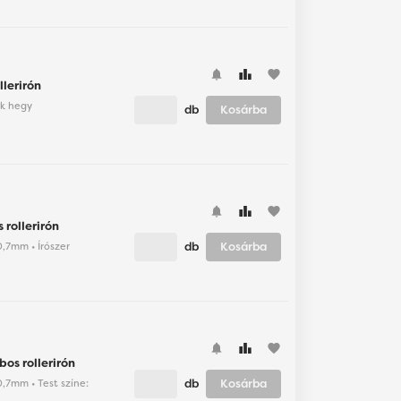
favorite
lerirón
ek hegy
db
Kosárba
favorite
rollerirón
db
Kosárba
 0,7mm • Írószer
favorite
os rollerirón
db
Kosárba
 0,7mm • Test színe: