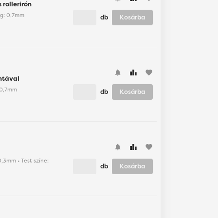
rollerirón
ság: 0,7mm
db
Kosárba
favorite
intával
: 0,7mm
db
Kosárba
favorite
 0,3mm • Test színe:
db
Kosárba