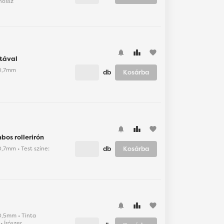
hossz
favorite
ntával
: 0,7mm
db
Kosárba
favorite
os rollerirón
db
Kosárba
 0,7mm • Test színe:
favorite
 0,5mm • Tinta
• Írószer