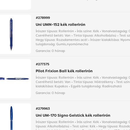
#278999
Uni UMN-152 kék rollerirón
Írószer típusa: Rollerirón • Írás színe: Kék • Vonalvastagság:
Cserélhető betét: Van • Tinta típusa: Alkoholbázisú • Test sz
Hegy típusa: Rozsdamentes acél • Írószer kialakítása: Ny
tulajdonság: Gumis,nyomómecha
Garancia:
0 hónap
#277375
Pilot Frixion Ball kék rollerirón
Írószer típusa: Rollerirón • Írás színe: Kék • Vonalvastagság:
Cserélhető betét: Van • Tinta típusa: Hőérzékeny • Test színe
kialakítása: Kupakos • Egyéb tulajdonság: Radírozható
Garancia:
0 hónap
#279963
Uni UM-170 Signo Gelstick kék rollerirón
Írószer típusa: Rollerirón • Írás színe: Kék • Vonalvastagság:
típusa: Alkoholbázisú • Test színe: Kék • Hegy típusa: Rozs