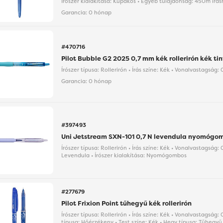
Írószer kialakítása: Kupakos • Egyéb tulajdonság: 450m írás
Garancia:
0 hónap
#470716
Pilot Bubble G2 2025 0,7 mm kék rollerirón kék ti
Írószer típusa: Rollerirón • Írás színe: Kék • Vonalvastagság
Garancia:
0 hónap
#397493
Uni Jetstream SXN-101 0,7 N levendula nyomógomb
Írószer típusa: Rollerirón • Írás színe: Kék • Vonalvastagság:
Levendula • Írószer kialakítása: Nyomógombos
#277679
Pilot Frixion Point tűhegyű kék rollerirón
Írószer típusa: Rollerirón • Írás színe: Kék • Vonalvastagság:
típusa: Hőérzékeny • Test színe: Kék • Hegy típusa: Tűhegyű 