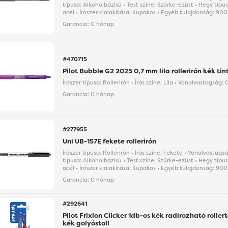
típusa: Alkoholbázisú • Test színe: Szürke-ezüst • Hegy tí
acél • Írószer kialakítása: Kupakos • Egyéb tulajdonság: 90
Garancia:
0 hónap
#470715
Pilot Bubble G2 2025 0,7 mm lila rollerirón kék ti
Írószer típusa: Rollerirón • Írás színe: Lila • Vonalvastagság
Garancia:
0 hónap
#277955
Uni UB-157E fekete rollerirón
Írószer típusa: Rollerirón • Írás színe: Fekete • Vonalvastag
típusa: Alkoholbázisú • Test színe: Szürke-ezüst • Hegy tí
acél • Írószer kialakítása: Kupakos • Egyéb tulajdonság: 90
Garancia:
0 hónap
#292641
Pilot Frixion Clicker 1db-os kék radírozható rollert
kék golyóstoll