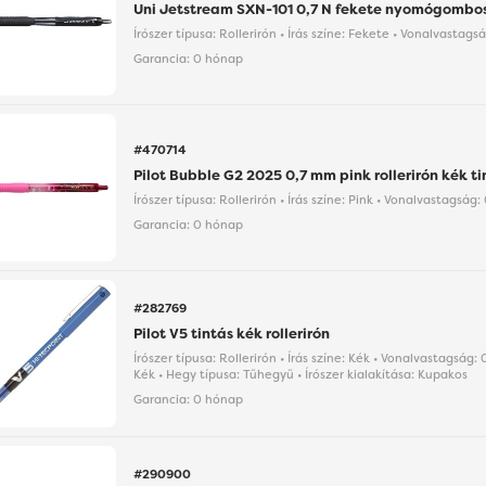
Uni Jetstream SXN-101 0,7 N fekete nyomógombos 
Írószer típusa: Rollerirón • Írás színe: Fekete • Vonalvastag
Garancia:
0 hónap
#470714
Pilot Bubble G2 2025 0,7 mm pink rollerirón kék t
Írószer típusa: Rollerirón • Írás színe: Pink • Vonalvastagság
Garancia:
0 hónap
#282769
Pilot V5 tintás kék rollerirón
Írószer típusa: Rollerirón • Írás színe: Kék • Vonalvastagság:
Kék • Hegy típusa: Tűhegyű • Írószer kialakítása: Kupakos
Garancia:
0 hónap
#290900