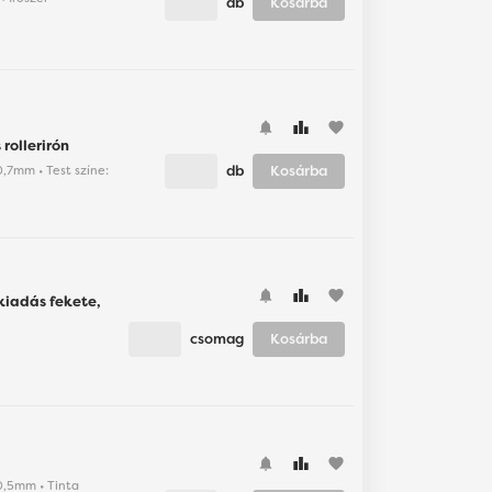
db
Kosárba
favorite
rollerirón
db
Kosárba
 0,7mm • Test színe:
favorite
kiadás fekete,
csomag
Kosárba
favorite
 0,5mm • Tinta