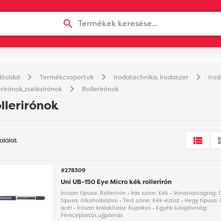
Termékek keresése...
chevron_right
chevron_right
chevron_right
őoldal
Termékcsoportok
Irodatechnika, irodaszer
Iro
chevron_right
erirónok,zselésirónok
Rollerirónok
llerirónok
találat
#278309
Uni UB-150 Eye Micro kék rollerirón
Írószer típusa: Rollerirón • Írás színe: Kék • Vonalvastagság:
típusa: Alkoholbázisú • Test színe: Kék-ezüst • Hegy típus
acél • Írószer kialakítása: Kupakos • Egyéb tulajdonság:
Fémcsiptetős,ujjpárnás