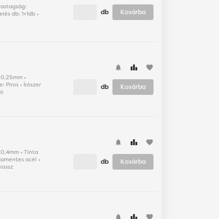
lvastagság:
db
Kosárba
lés db: 1+1db •
favorite
g: 0,25mm •
: Piros • Írószer
db
Kosárba
tó
favorite
g: 0,4mm • Tinta
sdamentes acél •
db
Kosárba
hossz
favorite