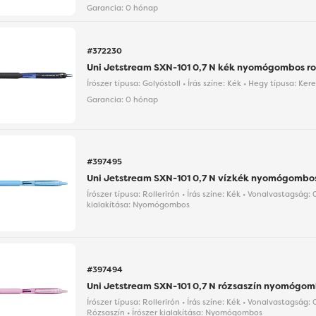
Garancia:
0 hónap
#372230
Uni Jetstream SXN-101 0,7 N kék nyomógombos rol
Írószer típusa: Golyóstoll • Írás színe: Kék • Hegy típusa: Ker
Garancia:
0 hónap
#397495
Uni Jetstream SXN-101 0,7 N vízkék nyomógombos 
Írószer típusa: Rollerirón • Írás színe: Kék • Vonalvastagság:
kialakítása: Nyomógombos
#397494
Uni Jetstream SXN-101 0,7 N rózsaszín nyomógomb
Írószer típusa: Rollerirón • Írás színe: Kék • Vonalvastagság:
Rózsaszín • Írószer kialakítása: Nyomógombos