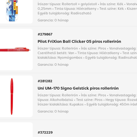
Írószer típusa: Rollertoll + golyóstoll • Írás színe: Kék • Vona
0,25mm • Tinta típusa: Hőérzékeny • Test színe: Kék • Kiszere
Egyéb tulajdonság: Radírozható
Garancia:
0 hónap
#279867
Pilot FriXion Ball Clicker 05 piros rollerirón
Írószer típusa: Rollerirón • Írás színe: Piros • Vonalvastagsá
Cserélhető betét: Van • Tinta típusa: Hőérzékeny • Test színe
kialakítása: Nyomógombos • Egyéb tulajdonság: Radírozha
Garancia:
0 hónap
#281282
Uni UM-170 Signo Gelstick piros rollerirón
Írószer típusa: Rollerirón • Írás színe: Piros • Vonalvastagsá
típusa: Alkoholbázisú • Test színe: Piros • Hegy típusa: Roz
Írószer kialakítása: Kupakos • Egyéb tulajdonság: 450m írás
Garancia:
0 hónap
#372229