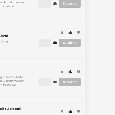
pusa: Rozsdamentes
db
Kosárba
0m íráshossz
favorite
ntával
: 0,7mm
db
Kosárba
favorite
ság: 0,5mm • Tinta
pusa: Rozsdamentes
db
Kosárba
0m íráshossz
oll + Acroball
favorite