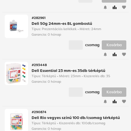
favorite
#282961
Deli 50g 24mm-es BL gombostű
Típus: Prezentációs kellékek • Méret: 24mm
Garancia:
0 hónap
csomag
Kosárba
favorite
#293448
Deli Essential 23 mm-es 35db térképtű
Típus: Térképtű • Méret: 23mm • Kiszerelés db: 35
Garancia:
0 hónap
csomag
Kosárba
favorite
#290874
Deli Rio vegyes színű 100 db/csomag térképtű
Típus: Térképtű • Kiszerelés db: 100db/csomag
Garancia:
0 hónap