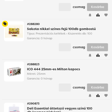
csomag
Kosárba
favorite
#288280
Sakota nikkel színes fejű 100db gombostű
Típus: Prezentációs kellékek • Kiszerelés db: 100
Garancia:
0 hónap
csomag
Kosárba
favorite
#288823
ICO 444 25mm-es Milton kapocs
Méret: 25mm
Garancia:
0 hónap
csomag
Kosárba
favorite
#290873
Deli Essential áttetsző vegyes színű 100