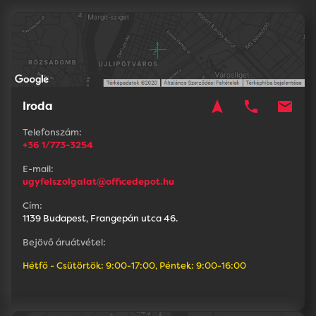
navigation
phone
mail
Iroda
Telefonszám:
+36 1/773-3254
E-mail:
ugyfelszolgalat@officedepot.hu
Cím:
1139 Budapest, Frangepán utca 46.
Bejövő áruátvétel:
Hétfő - Csütörtök: 9:00-17:00, Péntek: 9:00-16:00