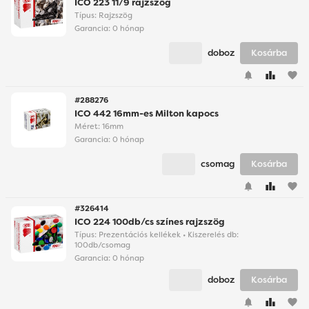
ICO 223 11/9 rajzszög
Típus: Rajzszög
Garancia:
0 hónap
doboz
Kosárba
favorite
#288276
ICO 442 16mm-es Milton kapocs
Méret: 16mm
Garancia:
0 hónap
csomag
Kosárba
favorite
#326414
ICO 224 100db/cs színes rajzszög
Típus: Prezentációs kellékek • Kiszerelés db:
100db/csomag
Garancia:
0 hónap
doboz
Kosárba
favorite