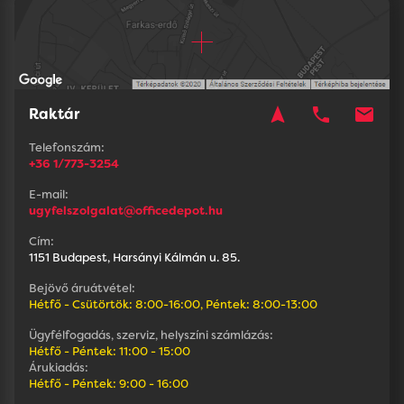
navigation
phone
mail
Raktár
Telefonszám:
+36 1/773-3254
E-mail:
ugyfelszolgalat@officedepot.hu
Cím:
1151 Budapest, Harsányi Kálmán u. 85.
Bejövő áruátvétel:
Hétfő - Csütörtök: 8:00-16:00, Péntek: 8:00-13:00
Ügyfélfogadás, szerviz, helyszíni számlázás:
Hétfő - Péntek: 11:00 - 15:00
Árukiadás:
Hétfő - Péntek: 9:00 - 16:00