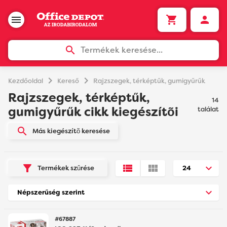
Termékek keresése...
chevron_right
chevron_right
Kezdőoldal
Kereső
Rajzszegek, térképtűk, gumigyűrűk
Rajzszegek, térképtűk,
14
gumigyűrűk cikk kiegészítõi
találat
Más kiegészítõ keresése
Termékek szûrése
#67887