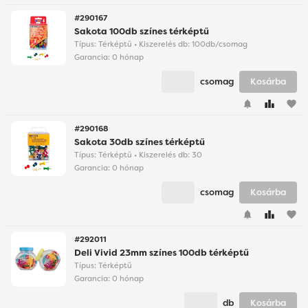
#290167
Sakota 100db színes térképtű
Típus: Térképtű • Kiszerelés db: 100db/csomag
Garancia:
0 hónap
csomag
Kosárba
favorite
#290168
Sakota 30db színes térképtű
Típus: Térképtű • Kiszerelés db: 30
Garancia:
0 hónap
csomag
Kosárba
favorite
#292011
Deli Vivid 23mm színes 100db térképtű
Típus: Térképtű
Garancia:
0 hónap
db
Kosárba