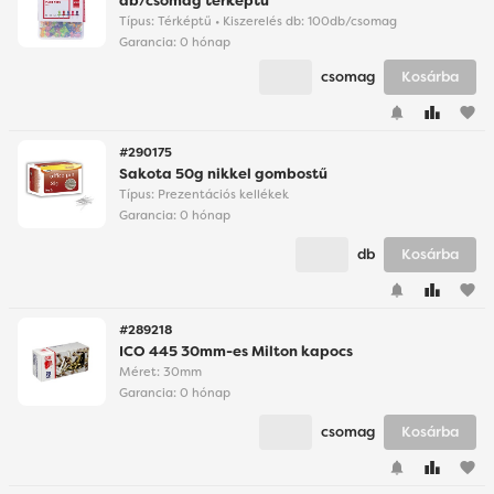
db/csomag térképtű
Típus: Térképtű • Kiszerelés db: 100db/csomag
Garancia:
0 hónap
csomag
Kosárba
favorite
#290175
Sakota 50g nikkel gombostű
Típus: Prezentációs kellékek
Garancia:
0 hónap
db
Kosárba
favorite
#289218
ICO 445 30mm-es Milton kapocs
Méret: 30mm
Garancia:
0 hónap
csomag
Kosárba
favorite