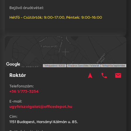
Bejövő áruátvétel:
Hétfő - Csütörtök: 9:00-17:00, Péntek: 9:00-16:00
navigation
phone
mail
Raktár
Telefonszám:
+36 1/773-3254
E-mail:
ugyfelszolgalat@officedepot.hu
Cím:
1151 Budapest, Harsányi Kálmán u. 85.