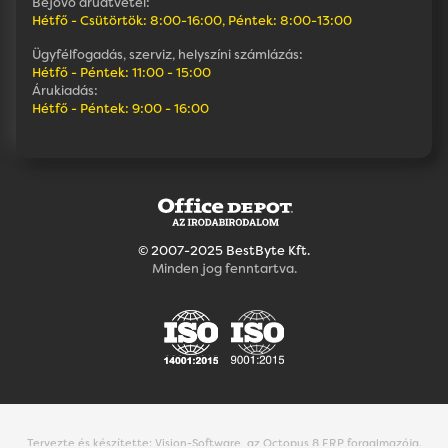
Bejövő áruátvétel:
Hétfő - Csütörtök: 8:00-16:00, Péntek: 8:00-13:00
Ügyfélfogadás, szerviz, helyszíni számlázás:
Hétfő - Péntek: 11:00 - 15:00
Árukiadás:
Hétfő - Péntek: 9:00 - 16:00
© 2007-2025 BestByte Kft.
Minden jog fenntartva.
Tervezte és készítette:
Vision-Software, az Octopus 8 ERP forgalmazója
.