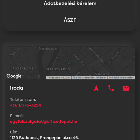
Adatkezelési kérelem
ÁSZF
navigation
phone
mail
Iroda
Telefonszám:
+36 1/773-3254
E-mail:
ugyfelszolgalat@officedepot.hu
Cím:
1139 Budapest, Frangepán utca 46.